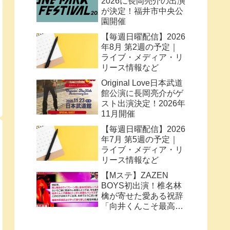
2026に長岡亮介の出演
が決定！福井市中央公
園開催
【毎週日曜配信】2026
年8月 第2週の予定｜
ライブ・メディア・リ
リース情報など
Original Love日本武道
館公演に長岡亮介がゲ
スト出演決定！2026年
11月開催
【毎週日曜配信】2026
年7月 第5週の予定｜
ライブ・メディア・リ
リース情報など
【Mステ】ZAZEN
BOYS初出演！椎名林
檎が寄せた愛ある祝辞
「向井くんこそ最高に
トッポく洒落たパンク
ス」と密接なコラボ史