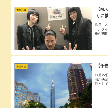
【M
椎名林檎
りに
昨日（2
ールタ
檎が初
【予
椎名林檎
11月2
演が決定
目とし