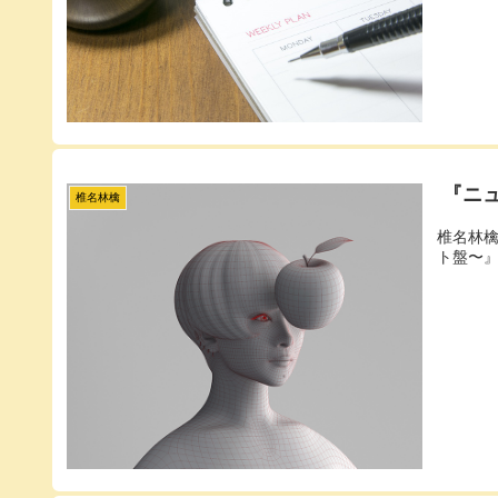
『ニ
椎名林檎
椎名林
ト盤〜