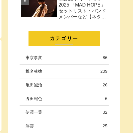
に。
2025 「MAD HOPE」
セットリスト・バンド
メンバーなど【ネタバ
レ注意】
カテゴリー
東京事変
86
椎名林檎
209
亀田誠治
26
刄田綴色
6
伊澤一葉
32
浮雲
25