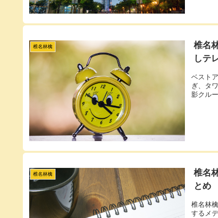
椎名
椎名林檎
しテレ
ベストア
ぎ、タ
影クル
椎名
椎名林檎
とめ
椎名林
するメ