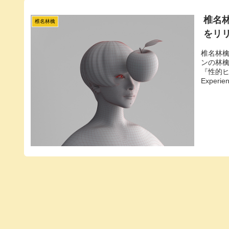
椎名
椎名林檎
をリ
椎名林檎
ンの林檎
『性的ヒー
Expe
た。