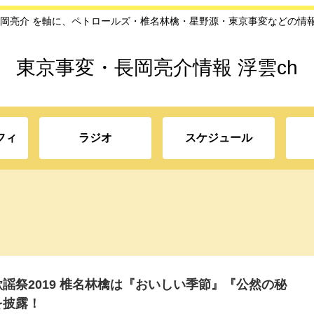
長岡亮介 を軸に、ペトロールズ・椎名林檎・星野源・東京事変などの情
東京事変・長岡亮介情報 浮雲ch
フィ
ラジオ
スケジュール
歌謡祭2019 椎名林檎は『おいしい季節』『公然の秘
を披露！