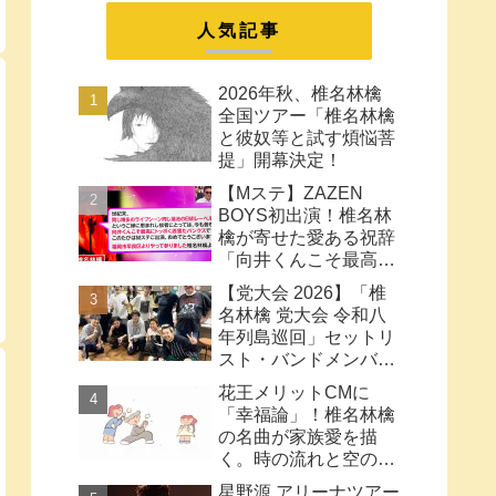
まとめ
人気記事
2026年秋、椎名林檎
全国ツアー「椎名林檎
と彼奴等と試す煩悩菩
提」開幕決定！
【Mステ】ZAZEN
BOYS初出演！椎名林
檎が寄せた愛ある祝辞
「向井くんこそ最高に
トッポく洒落たパンク
【党大会 2026】「椎
ス」と密接なコラボ史
名林檎 党大会 令和八
まとめ
年列島巡回」セットリ
スト・バンドメンバー
など【ネタバレ注意】
花王メリットCMに
「幸福論」！椎名林檎
の名曲が家族愛を描
く。時の流れと空の色
に何も望みはしない様
星野源 アリーナツアー