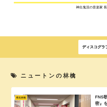
神出鬼没の音楽家 
ディスコグラ
ニュートンの林檎
FNS
椎名林檎
密』