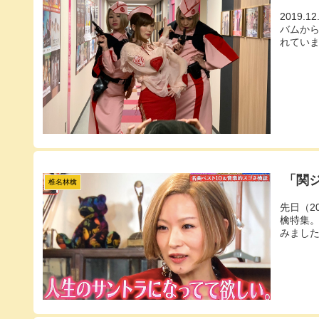
2019
バムから
れてい
「関
椎名林檎
先日（2
檎特集
みまし