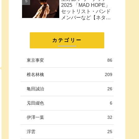
に。
2025 「MAD HOPE」
セットリスト・バンド
メンバーなど【ネタバ
レ注意】
カテゴリー
東京事変
86
椎名林檎
209
亀田誠治
26
刄田綴色
6
伊澤一葉
32
浮雲
25