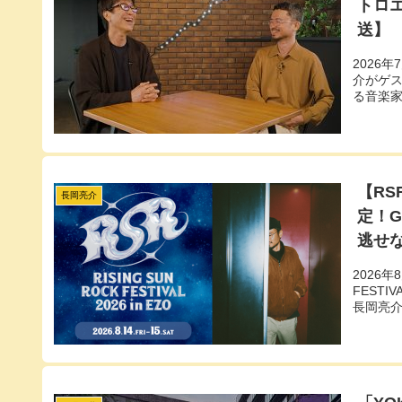
トロ
送】
2026
介がゲス
る音楽
【RS
長岡亮介
定！G
逃せ
2026年
FESTI
長岡亮