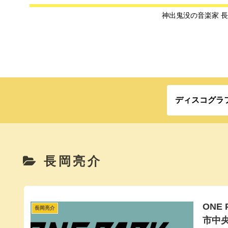
神出鬼没の音楽家 
ディスコグラ
長岡亮介
ONE
長岡亮介
市中