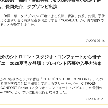
OKABAN」福岡・警固神社で初の屋外開催が決定！伊
葉、長岡亮介、タブゾンビ出演
介、伊澤一葉、タブゾンビの三者による公演、音楽、お茶、お酒、手仕
よく混ざり合う特別な夜をお届けする「YOKABAN」が、再び福岡で
れることが決定しました。
2026.07.14
亮介のシトロエン・スタジオ・コンフォートから冊子
ピエ」2026夏号が登場！プレゼント応募や入手方法ま
がMCを務めるラジオ番組『CITROËN STUDIO CONFORT』。その
界観を季節ごとに再編集して届けるフリーペーパー「CITROËN
IO CONFORT Papier（スタジオ・コンフォート・パピエ）」の最新作
mer 2026」が、ついに配布開始となりました。
2026.06.21