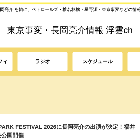
長岡亮介 を軸に、ペトロールズ・椎名林檎・星野源・東京事変などの情
東京事変・長岡亮介情報 浮雲ch
フィ
ラジオ
スケジュール
 PARK FESTIVAL 2026に長岡亮介の出演が決定！福井
央公園開催