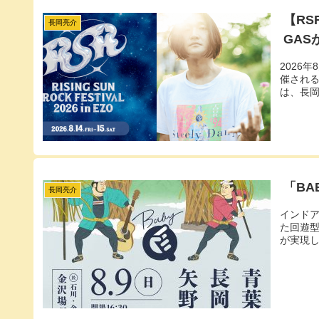
【RS
長岡亮介
GA
2026
催される「R
は、長岡
「BA
長岡亮介
インド
た回遊型
が実現