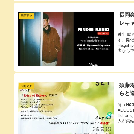
長岡亮
長岡亮介
レキ
神出鬼没
す。開催
Flag
者なら
須藤寿
長岡亮介
らと
髭（Hi
ACOUS
Echo
人が集