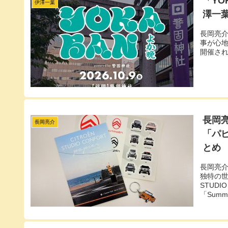
「Y
伊澤一葉
澤一
長岡亮
事が心地
開催さ
長岡
長岡亮介
「パ
とめ
長岡亮介
独特の世
STUD
「Sum