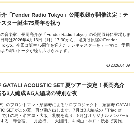
介「Fender Radio Tokyo」公開収録が開催決定！テ
ャスター誕生75周年を祝う
の音楽家、長岡亮介が「Fender Radio Tokyo」の公開収録に登場しま
日時は2026年4月13日（月）17:30から、場所は原宿のFender
ship Tokyo。今回は誕生75周年を迎えたテレキャスターをテーマに、愛用
ではの深いトークが繰り広げられます。
2026.04.09
 GATALI ACOUSTIC SET 夏ツアー決定！長岡亮介
巡る3人編成＆5人編成の特別な夜
GE）のフロントマン・須藤寿によるソロプロジェクト、須藤寿 GATALI
TIC SETがこの夏、再び動き出します。7月は3人編成の「Triad of
es」で江の島・名古屋・大阪・札幌を巡り、8月はオリジナルメンバー5
結する「寺合宿」「月旅行」「大団円」を岡山・神戸・渋谷で実施。