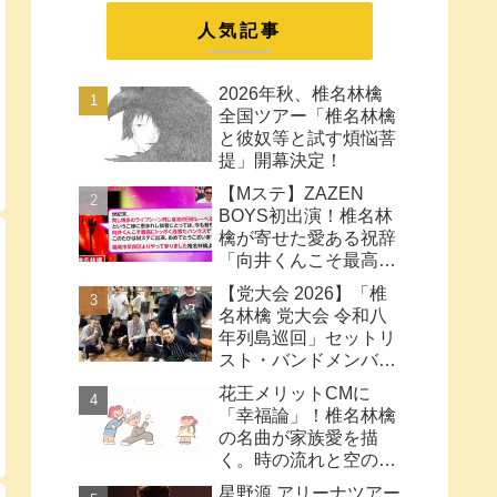
まとめ
人気記事
2026年秋、椎名林檎
全国ツアー「椎名林檎
と彼奴等と試す煩悩菩
提」開幕決定！
【Mステ】ZAZEN
BOYS初出演！椎名林
檎が寄せた愛ある祝辞
「向井くんこそ最高に
トッポく洒落たパンク
【党大会 2026】「椎
ス」と密接なコラボ史
名林檎 党大会 令和八
まとめ
年列島巡回」セットリ
スト・バンドメンバー
など【ネタバレ注意】
花王メリットCMに
「幸福論」！椎名林檎
の名曲が家族愛を描
く。時の流れと空の色
に何も望みはしない様
星野源 アリーナツアー