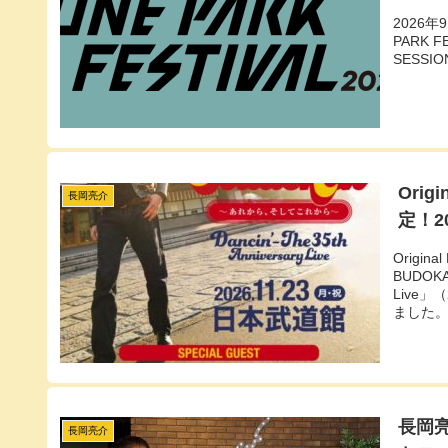
2026
PARK 
SESS
Ori
長岡亮介
定！2
Origi
BUDOKA
Live
ました
長岡
長岡亮介