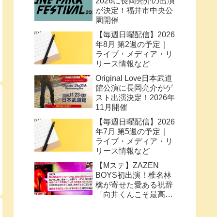
2026に長岡亮介の出演
が決定！福井市中央公
園開催
【毎週日曜配信】2026
年8月 第2週の予定｜
ライブ・メディア・リ
リース情報など
Original Love日本武道
館公演に長岡亮介がゲ
スト出演決定！2026年
11月開催
【毎週日曜配信】2026
年7月 第5週の予定｜
ライブ・メディア・リ
リース情報など
【Mステ】ZAZEN
BOYS初出演！椎名林
檎が寄せた愛ある祝辞
「向井くんこそ最高に
トッポく洒落たパンク
ス」と密接なコラボ史