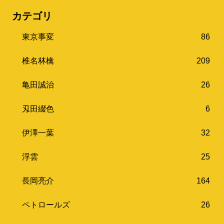
カテゴリ
東京事変
86
椎名林檎
209
亀田誠治
26
刄田綴色
6
伊澤一葉
32
浮雲
25
長岡亮介
164
ペトロールズ
26