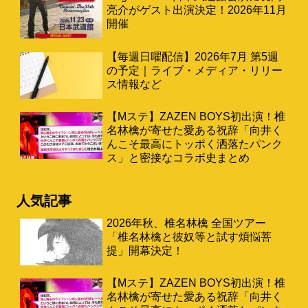
亮介がゲスト出演決定！2026年11月
開催
【毎週日曜配信】2026年7月 第5週
の予定｜ライブ・メディア・リリー
ス情報など
【Mステ】ZAZEN BOYS初出演！椎
名林檎が寄せた愛ある祝辞「向井く
んこそ最高にトッポく洒落たパンク
ス」と密接なコラボ史まとめ
人気記事
2026年秋、椎名林檎 全国ツアー
「椎名林檎と彼奴等と試す煩悩菩
提」開幕決定！
【Mステ】ZAZEN BOYS初出演！椎
名林檎が寄せた愛ある祝辞「向井く