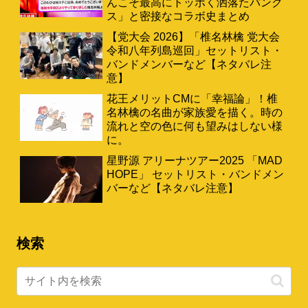
んこそ最高にトッポく洒落たパンク
ス」と密接なコラボ史まとめ
【党大会 2026】「椎名林檎 党大会
令和八年列島巡回」セットリスト・
バンドメンバーなど【ネタバレ注
意】
花王メリットCMに「幸福論」！椎
名林檎の名曲が家族愛を描く。時の
流れと空の色に何も望みはしない様
に。
星野源 アリーナツアー2025 「MAD
HOPE」 セットリスト・バンドメン
バーなど【ネタバレ注意】
検索