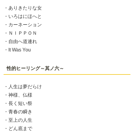
・ありきたりな女
・いろはにほへと
・カーネーション
・ＮＩＰＰＯＮ
・自由へ道連れ
・It Was You
性的ヒーリング～其ノ六～
・人生は夢だらけ
・神様、仏様
・長く短い祭
・青春の瞬き
・至上の人生
・どん底まで