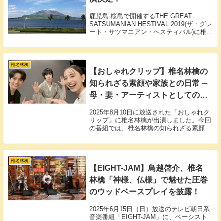
鹿児島 桜島で開催するTHE GREAT
SATSUMANIAN HESTIVAL 2019(ザ・グレ
ート・サツマニアン・ヘスティバル)に椎名
林檎の出演が決定！
椎名林檎
【おしゃれクリップ】椎名林檎の
知られざる素顔や家族との日常 ─
母・妻・アーティストとしての新
たな魅力
2025年8月10日に放送された「おしゃれク
リップ」に椎名林檎が出演しました。今回
の番組では、椎名林檎の知られざる素顔や
家族との日常、友人や同級生との交流が丁
寧に描かれました。3児の母としての葛藤
や、音楽活動と家庭を両立させる姿、さら
に後輩や同級生から語られる多面的な魅力
椎名林檎
【EIGHT-JAM】鳥越啓介、椎名
まで、普段はなかなか見られない一面に迫
る内容でした。
林檎「神様、仏様」で魅せた圧巻
のウッドベースプレイを披露！
2025年6月15日（日）放送のテレビ朝日系
音楽番組「EIGHT-JAM」に、ベーシスト