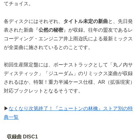
てチョイス。
各ディスクにはそれぞれ、
タイトル未定の新曲
と、先日発
表された新曲『
公然の秘密
』が収録。往年の盟友であるレ
コーディング・エンジニア井上雨迩氏による最新ミックス
が全楽曲に施されているとのことです。
初回生産限定盤には、ボーナストラックとして「丸ノ内サ
ディスティック」「ジユーダム」のリミックス楽曲が収録
されるほか、特製！重力半減ケース仕様、AR（拡張現実）
対応ブックレットとなるそうです。
▶
なくなり次第終了！『ニュートンの林檎』ストア別の特
典一覧
収録曲 DISC1