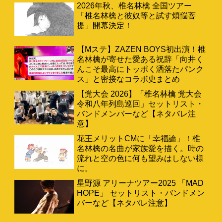
2026年秋、椎名林檎 全国ツアー
「椎名林檎と彼奴等と試す煩悩菩
提」開幕決定！
【Mステ】ZAZEN BOYS初出演！椎
名林檎が寄せた愛ある祝辞「向井く
んこそ最高にトッポく洒落たパンク
ス」と密接なコラボ史まとめ
【党大会 2026】「椎名林檎 党大会
令和八年列島巡回」セットリスト・
バンドメンバーなど【ネタバレ注
意】
花王メリットCMに「幸福論」！椎
名林檎の名曲が家族愛を描く。時の
流れと空の色に何も望みはしない様
に。
星野源 アリーナツアー2025 「MAD
HOPE」 セットリスト・バンドメン
バーなど【ネタバレ注意】