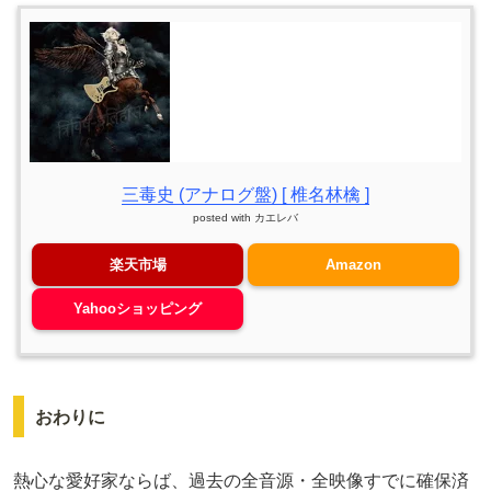
三毒史 (アナログ盤) [ 椎名林檎 ]
posted with
カエレバ
楽天市場
Amazon
Yahooショッピング
おわりに
熱心な愛好家ならば、過去の全音源・全映像すでに確保済