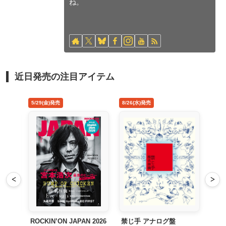
ね。
近日発売の注目アイテム
4/22(水)発売
5/29(金)発売
8/26
<
>
MAD HOPE Japan Tour
ROCKIN’ON JAPAN 2026
禁じ