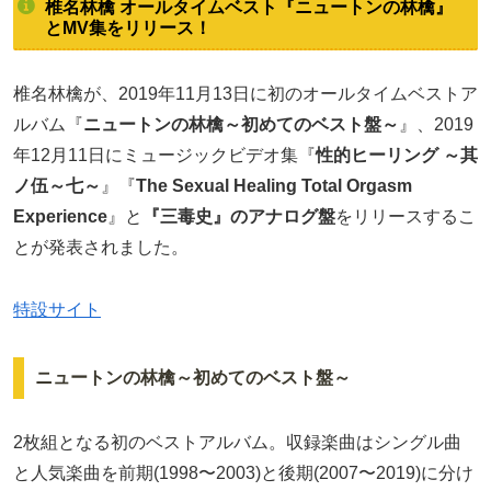
椎名林檎 オールタイムベスト『ニュートンの林檎』
とMV集をリリース！
椎名林檎が、2019年11月13日に初のオールタイムベストア
ルバム『
ニュートンの林檎～初めてのベスト盤～
』、2019
年12月11日にミュージックビデオ集『
性的ヒーリング ～其
ノ伍～七～
』『
The Sexual Healing Total Orgasm
Experience
』と
『三毒史』のアナログ盤
をリリースするこ
とが発表されました。
特設サイト
ニュートンの林檎～初めてのベスト盤～
2枚組となる初のベストアルバム。収録楽曲はシングル曲
と人気楽曲を前期(1998〜2003)と後期(2007〜2019)に分け