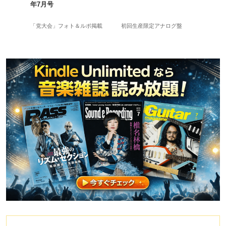
年7月号
長岡亮介＆三浦淳悟参加
「党大会」フォト＆ルポ掲載
初回