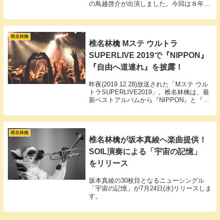
の鳥越啓介が出演しました。今回は８年ぶ
りの“ベース特集”ということで、ウッドベ
ースの魅力をじっくりと紹介。鳥越による
圧巻の演奏が、スタジオと視聴者を魅了し
ました。
椎名林檎
椎名林檎 Mステ ウルトラ
SUPERLIVE 2019で『NIPPON』
『自由へ道連れ』を披露！
昨夜(2019.12.28)放送された「Mステ ウル
トラSUPERLIVE2019」。椎名林檎は、最
新ベストアルバムから『NIPPON』と『自
由へ道連れ』の2曲を披露しました。
椎名林檎
椎名林檎が坂本真綾へ楽曲提供！
SOIL演奏による「宇宙の記憶」
をリリース
坂本真綾の30枚目となるニューシングル
「宇宙の記憶」が7月24日(水)リリースしま
す。