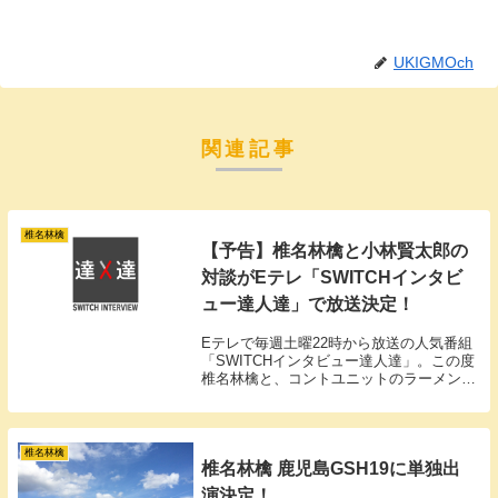
UKIGMOch
関連記事
椎名林檎
【予告】椎名林檎と小林賢太郎の
対談がEテレ「SWITCHインタビ
ュー達人達」で放送決定！
Eテレで毎週土曜22時から放送の人気番組
「SWITCHインタビュー達人達」。この度
椎名林檎と、コントユニットのラーメンズ
でお馴染み小林賢太郎（劇作家・パフォー
マー）の対談が実現しました。
椎名林檎
椎名林檎 鹿児島GSH19に単独出
演決定！