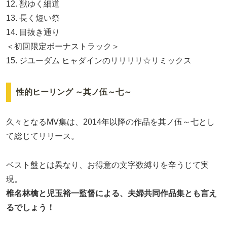
12. 獣ゆく細道
13. 長く短い祭
14. 目抜き通り
＜初回限定ボーナストラック＞
15. ジユーダム ヒャダインのリリリリ☆リミックス
性的ヒーリング ～其ノ伍～七～
久々となるMV集は、2014年以降の作品を其ノ伍～七とし
て総じてリリース。
ベスト盤とは異なり、お得意の文字数縛りを辛うじて実
現。
椎名林檎と児玉裕一監督による、夫婦共同作品集とも言え
るでしょう！