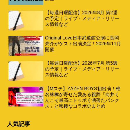
【毎週日曜配信】2026年8月 第2週
の予定｜ライブ・メディア・リリー
ス情報など
Original Love日本武道館公演に長岡
亮介がゲスト出演決定！2026年11月
開催
【毎週日曜配信】2026年7月 第5週
の予定｜ライブ・メディア・リリー
ス情報など
【Mステ】ZAZEN BOYS初出演！椎
名林檎が寄せた愛ある祝辞「向井く
んこそ最高にトッポく洒落たパンク
ス」と密接なコラボ史まとめ
人気記事