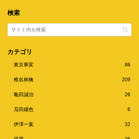
検索
カテゴリ
東京事変
86
椎名林檎
209
亀田誠治
26
刄田綴色
6
伊澤一葉
32