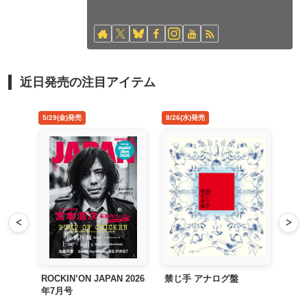
近日発売の注目アイテム
4/22(水)発売
5/29(金)発売
8/26
<
>
MAD HOPE Japan Tour
ROCKIN’ON JAPAN 2026
禁じ
年7月号