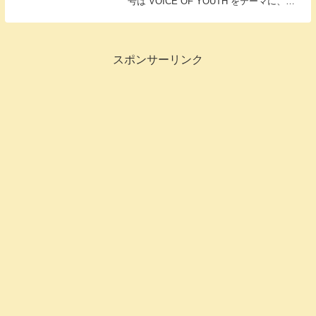
号は“VOICE OF YOUTH”をテーマに、
2000年生まれ以降のストリートで活躍する
次世代を担う若者に焦点を当てる。
スポンサーリンク