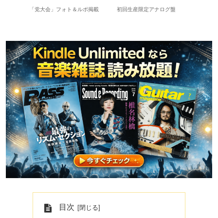
長岡亮介＆三浦淳悟参加
「党大会」フォト＆ルポ掲載
初回
目次