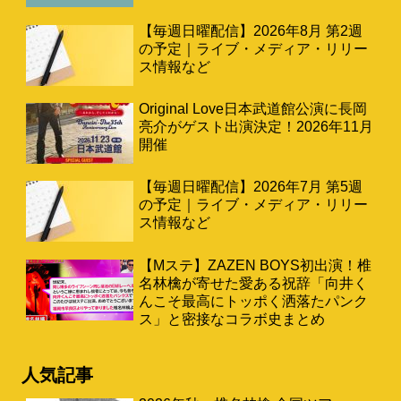
【毎週日曜配信】2026年8月 第2週
の予定｜ライブ・メディア・リリー
ス情報など
Original Love日本武道館公演に長岡
亮介がゲスト出演決定！2026年11月
開催
【毎週日曜配信】2026年7月 第5週
の予定｜ライブ・メディア・リリー
ス情報など
【Mステ】ZAZEN BOYS初出演！椎
名林檎が寄せた愛ある祝辞「向井く
んこそ最高にトッポく洒落たパンク
ス」と密接なコラボ史まとめ
人気記事