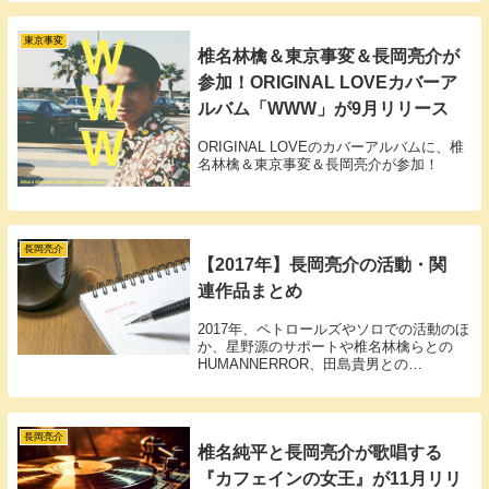
ンバーをまとめました。本ツアーは、元東
京事変メンバーの2人"長岡亮介(浮雲)"と"...
東京事変
椎名林檎＆東京事変＆長岡亮介が
参加！ORIGINAL LOVEカバーア
ルバム「WWW」が9月リリース
ORIGINAL LOVEのカバーアルバムに、椎
名林檎＆東京事変＆長岡亮介が参加！
長岡亮介
【2017年】長岡亮介の活動・関
連作品まとめ
2017年、ペトロールズやソロでの活動のほ
か、星野源のサポートや椎名林檎らとの
HUMANNERROR、田島貴男との
SESSIONツアーなど幅広く活躍。彼の活
動・関連作品を時系列にまとめました。
長岡亮介
椎名純平と長岡亮介が歌唱する
『カフェインの女王』が11月リリ