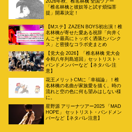
2026年秋、椎名林檎 全国ツアー
「椎名林檎と彼奴等と試す煩悩菩
提」開幕決定！
【Mステ】ZAZEN BOYS初出演！椎
名林檎が寄せた愛ある祝辞「向井く
んこそ最高にトッポく洒落たパンク
ス」と密接なコラボ史まとめ
【党大会 2026】「椎名林檎 党大会
令和八年列島巡回」セットリスト・
バンドメンバーなど【ネタバレ注
意】
花王メリットCMに「幸福論」！椎
名林檎の名曲が家族愛を描く。時の
流れと空の色に何も望みはしない様
に。
星野源 アリーナツアー2025 「MAD
HOPE」 セットリスト・バンドメン
バーなど【ネタバレ注意】