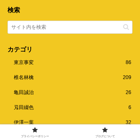
検索
カテゴリ
東京事変
86
椎名林檎
209
亀田誠治
26
刄田綴色
6
伊澤一葉
32
プライバシーポリシー
ブログについて
浮雲
25