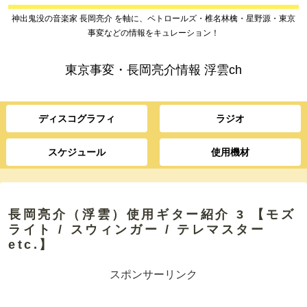
神出鬼没の音楽家 長岡亮介 を軸に、ペトロールズ・椎名林檎・星野源・東京
事変などの情報をキュレーション！
東京事変・長岡亮介情報 浮雲ch
ディスコグラフィ
ラジオ
スケジュール
使用機材
長岡亮介（浮雲）使用ギター紹介 3 【モズ
ライト / スウィンガー / テレマスター
etc.】
スポンサーリンク