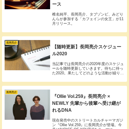
ース
椎名純平、長岡亮介、タブゾンビ、みどり
んらが参加する「カフェインの女王」が11
月リリース。
長岡亮介
【随時更新】長岡亮介スケジュー
ル2020
当記事では長岡亮介の2020年度のスケジュ
ールを随時更新していきます。待ちに待っ
た2020。果たしてどのような活動が繰り広
げられるのか…！
長岡亮介
『Ollie Vol.259』長岡亮介 ×
NEWLY 先輩から後輩へ受け継が
れるDNA
現在発売中のストリートカルチャーマガジ
ン『Ollie Vol.259』に長岡亮介が登場。今