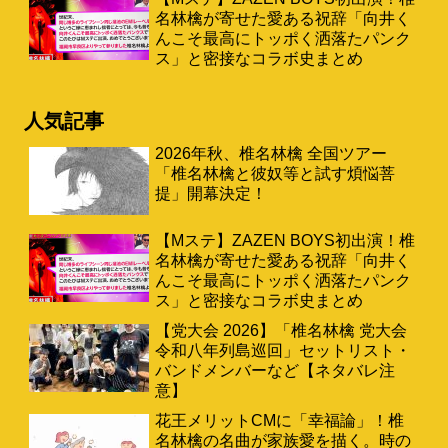
名林檎が寄せた愛ある祝辞「向井く
んこそ最高にトッポく洒落たパンク
ス」と密接なコラボ史まとめ
人気記事
2026年秋、椎名林檎 全国ツアー
「椎名林檎と彼奴等と試す煩悩菩
提」開幕決定！
【Mステ】ZAZEN BOYS初出演！椎
名林檎が寄せた愛ある祝辞「向井く
んこそ最高にトッポく洒落たパンク
ス」と密接なコラボ史まとめ
【党大会 2026】「椎名林檎 党大会
令和八年列島巡回」セットリスト・
バンドメンバーなど【ネタバレ注
意】
花王メリットCMに「幸福論」！椎
名林檎の名曲が家族愛を描く。時の