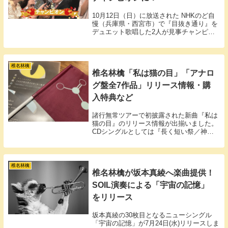
10月12日（日）に放送された NHKのど自
慢（兵庫県・西宮市）で『目抜き通り』を
デュエット歌唱した2人が見事チャンピオ
ンに選ばれました。
椎名林檎
椎名林檎「私は猫の目」「アナロ
グ盤全7作品」リリース情報・購
入特典など
諸行無常ツアーで初披露された新曲『私は
猫の目』のリリース情報が出揃いました。
CDシングルとしては『長く短い祭／神
様、仏様』依頼、実に8年ぶりとなりま
す。
椎名林檎
椎名林檎が坂本真綾へ楽曲提供！
SOIL演奏による「宇宙の記憶」
をリリース
坂本真綾の30枚目となるニューシングル
「宇宙の記憶」が7月24日(水)リリースしま