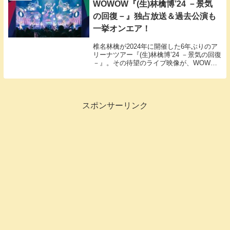
WOWOW『(生)林檎博’24 －景気
の回復－』独占放送＆過去公演も
一挙オンエア！
椎名林檎が2024年に開催した6年ぶりのア
リーナツアー『(生)林檎博’24 －景気の回復
－』。その待望のライブ映像が、WOWOW
にて5月27日（火）に独占放送・配信され
ることが決定しました。
スポンサーリンク