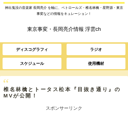
神出鬼没の音楽家 長岡亮介 を軸に、ペトロールズ・椎名林檎・星野源・東京
事変などの情報をキュレーション！
東京事変・長岡亮介情報 浮雲ch
ディスコグラフィ
ラジオ
スケジュール
使用機材
椎名林檎とトータス松本『目抜き通り』の
MVが公開！
スポンサーリンク