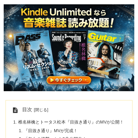
目次
椎名林檎とトータス松本『目抜き通り』のMVが公開！
『目抜き通り』MVが完成！