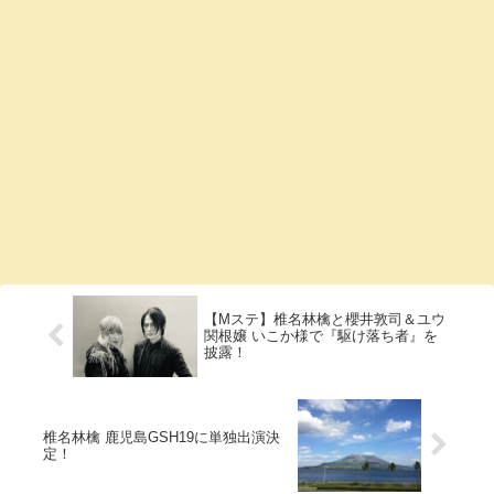
【Mステ】椎名林檎と櫻井敦司＆ユウ
関根嬢 いこか様で『駆け落ち者』を
披露！
椎名林檎 鹿児島GSH19に単独出演決
定！