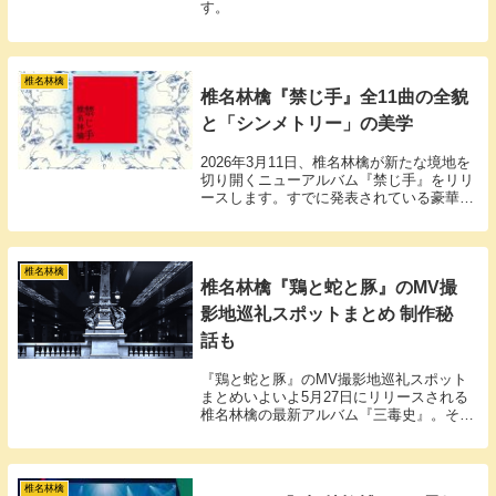
す。
椎名林檎
椎名林檎『禁じ手』全11曲の全貌
と「シンメトリー」の美学
2026年3月11日、椎名林檎が新たな境地を
切り開くニューアルバム『禁じ手』をリリ
ースします。すでに発表されている豪華な
客演陣に加え、全収録曲の詳細が明らかに
なりました。
椎名林檎
椎名林檎『鶏と蛇と豚』のMV撮
影地巡礼スポットまとめ 制作秘
話も
『鶏と蛇と豚』のMV撮影地巡礼スポット
まとめいよいよ5月27日にリリースされる
椎名林檎の最新アルバム『三毒史』。その
オープニングを飾る楽曲『鶏と蛇と豚』の
ミュージックビデオが先日公開されまし
た。『長く短い祭』から『獣ゆく細道』ま
で、全てのM...
椎名林檎