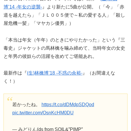
博’14 -年女の逆襲-
』より新たに5曲が公開。（「今」「赤
道を越えたら」「ＪＬ００５便で～私の愛する人」「殺し
屋危機一髪」「マヤカシ優男」）
「本当は年女（午年）のときにやりたかった」という『三
毒史』ジャケットの馬林檎を噛み締めて、当時年女の女史
と年男の彼奴らの活躍を改めてご堪能あれ。
最新作は『
(生)林檎博’18 -不惑の余裕-
』（お間違えな
く！）
若かったね。
https://t.co/dDMdpSDQod
pic.twitter.com/OsnKcHM0DU
— みどりん(ds from SOIL&”PIMP”