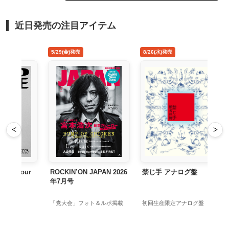
近日発売の注目アイテム
5/29(金)発売
8/26(水)発売
<
>
Tour
ROCKIN’ON JAPAN 2026
禁じ手 アナログ盤
年7月号
加
「党大会」フォト＆ルポ掲載
初回生産限定アナログ盤