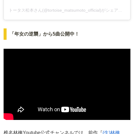
トータス松本さん(@tortoise_matsumoto_official)がシェアした投稿
「年女の逆襲」から5曲公開中！
椎名林檎Youtube公式チャンネルでは、前作『
(生)林檎