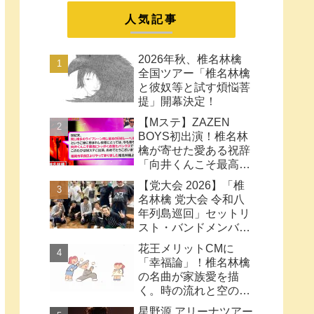
まとめ
人気記事
2026年秋、椎名林檎
全国ツアー「椎名林檎
と彼奴等と試す煩悩菩
提」開幕決定！
【Mステ】ZAZEN
BOYS初出演！椎名林
檎が寄せた愛ある祝辞
「向井くんこそ最高に
トッポく洒落たパンク
【党大会 2026】「椎
ス」と密接なコラボ史
名林檎 党大会 令和八
まとめ
年列島巡回」セットリ
スト・バンドメンバー
など【ネタバレ注意】
花王メリットCMに
「幸福論」！椎名林檎
の名曲が家族愛を描
く。時の流れと空の色
に何も望みはしない様
星野源 アリーナツアー