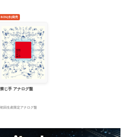
8/26(水)発売
禁じ手 アナログ盤
初回生産限定アナログ盤