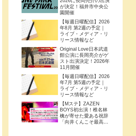
2026に長岡亮介の出演
が決定！福井市中央公
園開催
【毎週日曜配信】2026
年8月 第2週の予定｜
ライブ・メディア・リ
リース情報など
Original Love日本武道
館公演に長岡亮介がゲ
スト出演決定！2026年
11月開催
【毎週日曜配信】2026
年7月 第5週の予定｜
ライブ・メディア・リ
リース情報など
【Mステ】ZAZEN
BOYS初出演！椎名林
檎が寄せた愛ある祝辞
「向井くんこそ最高に
トッポく洒落たパンク
ス」と密接なコラボ史