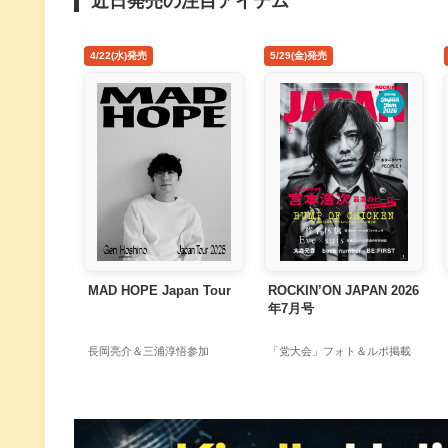
近日発売の注目アイテム
4/22(水)発売
5/29(金)発売
MAD HOPE Japan Tour
ROCKIN’ON JAPAN 2026
年7月号
長岡亮介＆三浦淳悟参加
「党大会」フォト＆ルポ掲載