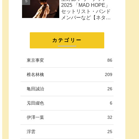
に。
2025 「MAD HOPE」
セットリスト・バンド
メンバーなど【ネタバ
レ注意】
カテゴリー
東京事変
86
椎名林檎
209
亀田誠治
26
刄田綴色
6
伊澤一葉
32
浮雲
25