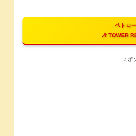
ペトロー
🎶 TOWER R
スポ