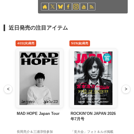
近日発売の注目アイテム
4/22(水)発売
5/29(金)発売
8/26(水)発売
<
>
MAD HOPE Japan Tour
ROCKIN’ON JAPAN 2026
禁じ手 ア
年7月号
長岡亮介＆三浦淳悟参加
「党大会」フォト＆ルポ掲載
初回生産限