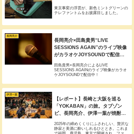
東京事変の浮雲が、新色ミントグリーンの
テレファントムをお披露目しました。
長岡亮介
長岡亮介×田島貴男“LIVE
SESSIONS AGAIN”のライブ映像
がカラオケJOYSOUNDで配信
中！
田島貴男×長岡亮介によるLIVE
SESSIONS AGAINのライブ映像がカラオ
ケJOYSOUNDで配信中！
伊澤一葉
【レポート】長崎と大阪を巡る
「YOKABAN」の旅。タブゾン
ビ、長岡亮介、伊澤一葉が焼酎と
共に奏でた”よか晩”
2025年の締めくくりにふさわしい、贅沢な
静寂と美酒に酔いしれるひととき。これま
で福岡、鹿児島、東京で開催され、ファン