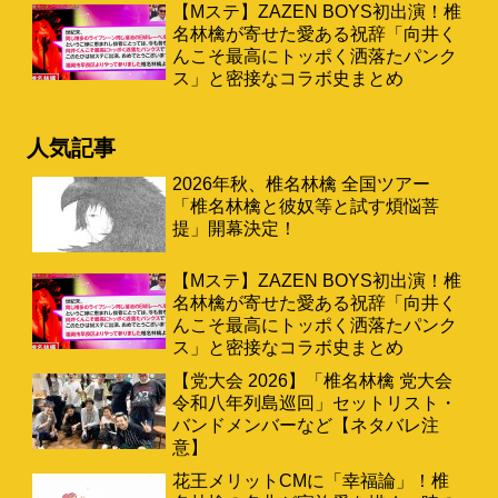
【Mステ】ZAZEN BOYS初出演！椎
名林檎が寄せた愛ある祝辞「向井く
んこそ最高にトッポく洒落たパンク
ス」と密接なコラボ史まとめ
人気記事
2026年秋、椎名林檎 全国ツアー
「椎名林檎と彼奴等と試す煩悩菩
提」開幕決定！
【Mステ】ZAZEN BOYS初出演！椎
名林檎が寄せた愛ある祝辞「向井く
んこそ最高にトッポく洒落たパンク
ス」と密接なコラボ史まとめ
【党大会 2026】「椎名林檎 党大会
令和八年列島巡回」セットリスト・
バンドメンバーなど【ネタバレ注
意】
花王メリットCMに「幸福論」！椎