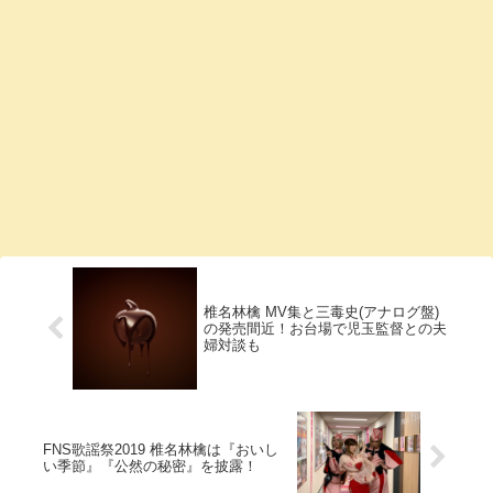
椎名林檎 MV集と三毒史(アナログ盤)
の発売間近！お台場で児玉監督との夫
婦対談も
FNS歌謡祭2019 椎名林檎は『おいし
い季節』『公然の秘密』を披露！