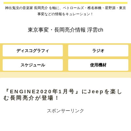
神出鬼没の音楽家 長岡亮介 を軸に、ペトロールズ・椎名林檎・星野源・東京
事変などの情報をキュレーション！
東京事変・長岡亮介情報 浮雲ch
ディスコグラフィ
ラジオ
スケジュール
使用機材
『ENGINE2020年1月号』にJeepを楽し
む長岡亮介が登場！
スポンサーリンク