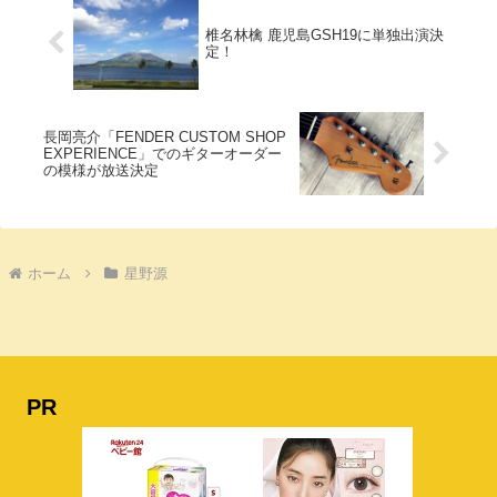
椎名林檎 鹿児島GSH19に単独出演決
定！
長岡亮介「FENDER CUSTOM SHOP
EXPERIENCE」でのギターオーダー
の模様が放送決定
ホーム
星野源
PR