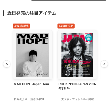
近日発売の注目アイテム
4/22(水)発売
5/29(金)発売
8/26
<
>
MAD HOPE Japan Tour
ROCKIN’ON JAPAN 2026
禁じ
年7月号
長岡亮介＆三浦淳悟参加
「党大会」フォト＆ルポ掲載
初回