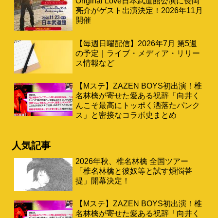
Original Love日本武道館公演に長岡
亮介がゲスト出演決定！2026年11月
開催
【毎週日曜配信】2026年7月 第5週
の予定｜ライブ・メディア・リリー
ス情報など
【Mステ】ZAZEN BOYS初出演！椎
名林檎が寄せた愛ある祝辞「向井く
んこそ最高にトッポく洒落たパンク
ス」と密接なコラボ史まとめ
人気記事
2026年秋、椎名林檎 全国ツアー
「椎名林檎と彼奴等と試す煩悩菩
提」開幕決定！
【Mステ】ZAZEN BOYS初出演！椎
名林檎が寄せた愛ある祝辞「向井く