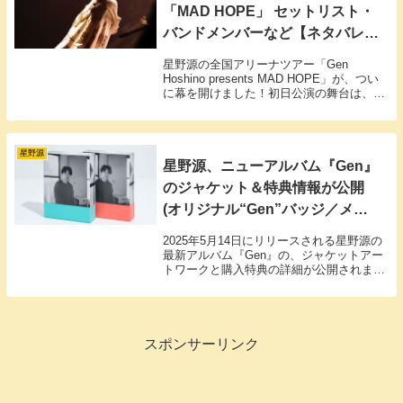
「MAD HOPE」 セットリスト・
バンドメンバーなど【ネタバレ注
意】
星野源の全国アリーナツアー「Gen
Hoshino presents MAD HOPE」が、つい
に幕を開けました！初日公演の舞台は、愛
知・Aichi Sky Expo（愛知県国際展示場）
ホールA。待ちわびたファンの熱気ととも
に、期待・想像を超える最高のステージが
繰り広げられます。
星野源
星野源、ニューアルバム『Gen』
のジャケット＆特典情報が公開
(オリジナル“Gen”バッジ／メガ
ジャケ)
2025年5月14日にリリースされる星野源の
最新アルバム『Gen』の、ジャケットアー
トワークと購入特典の詳細が公開されまし
た。予約は3月3日より各店舗・オンライン
ショップにてスタートしています。
スポンサーリンク