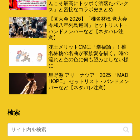
んこそ最高にトッポく洒落たパンク
ス」と密接なコラボ史まとめ
【党大会 2026】「椎名林檎 党大会
令和八年列島巡回」セットリスト・
バンドメンバーなど【ネタバレ注
意】
花王メリットCMに「幸福論」！椎
名林檎の名曲が家族愛を描く。時の
流れと空の色に何も望みはしない様
に。
星野源 アリーナツアー2025 「MAD
HOPE」 セットリスト・バンドメン
バーなど【ネタバレ注意】
検索