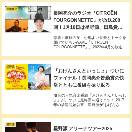
長岡亮介
長岡亮介のラジオ『CITROËN
FOURGONNETTE』が放送200
回！1月10日は星野源、田島貴
男、ジャルジャル後藤らと生放送
毎週土曜日の夜、心地よい音楽とトークを
届けているJ-WAVE『CITROËN
FOURGONNETTE』。2022年4月の放送開
始から歩みを続け、いよいよ第200回の節
目を迎えます。2026年1月10日（土）22:00
より放送の特別回は、ナビゲーターの長岡
亮介に加え、電話ゲストとして星野源、田
星野源
『おげんさんといっしょ』ついに
島貴男、後藤淳平（ジャルジャル）が出
演。この節目を祝う一夜限りの特別な放送
ファイナル！長岡亮介皆勤賞の快
となります。
挙とともに番組を振り返る
NHKの人気音楽番組『おげんさんといっし
ょ』が、ついに最終回を迎えます！ 2017
年の放送開始以来、星野源が“おげんさ
ん”として独自の視点で音楽を語る、唯一無
二のスタイルで愛されてきた本番組。今回
は「ファイナル」として、3時間を超える
スペシャルな生放送が予定されています。
星野源
星野源 アリーナツアー2025