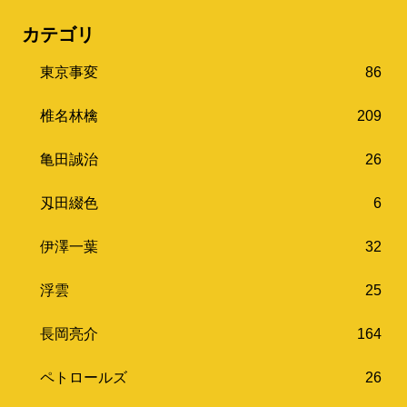
カテゴリ
東京事変
86
椎名林檎
209
亀田誠治
26
刄田綴色
6
伊澤一葉
32
浮雲
25
長岡亮介
164
ペトロールズ
26