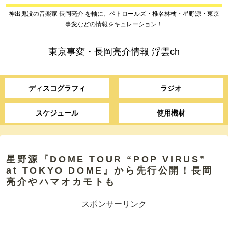
神出鬼没の音楽家 長岡亮介 を軸に、ペトロールズ・椎名林檎・星野源・東京
事変などの情報をキュレーション！
東京事変・長岡亮介情報 浮雲ch
ディスコグラフィ
ラジオ
スケジュール
使用機材
星野源『DOME TOUR “POP VIRUS”
at TOKYO DOME』から先行公開！長岡
亮介やハマオカモトも
スポンサーリンク