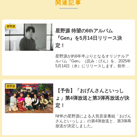
関連記事
星野源
星野源 待望の6thアルバム
『Gen』を5月14日リリース決
定！
星野源が約6年半ぶりとなるオリジナルア
ルバム『Gen』（読み：げん）を、2025年
5月14日（水）にリリースします。前作
『POP VIRUS』以来の新作となる本作
は、ファン待望の一枚です。
星野源
【予告】「おげんさんといっし
ょ」第4弾放送と第3弾再放送が決
定！
NHKの星野源による人気音楽番組「おげん
さんといっしょ」の第4弾放送と、第3弾再
放送が決定しました。