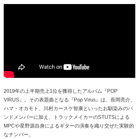
2019年の上半期売上1位を獲得したアルバム『POP
VIRUS』。その表題曲となる『Pop Virus』は、長岡亮介、
ハマ・オカモト、川村カースケ智康といったお馴染みのバ
ンドメンバーに加え、トラックメイカーのSTUTSによる
MPCや星野源自身によるギターの演奏を織り交ぜた実験的
なナンバー。