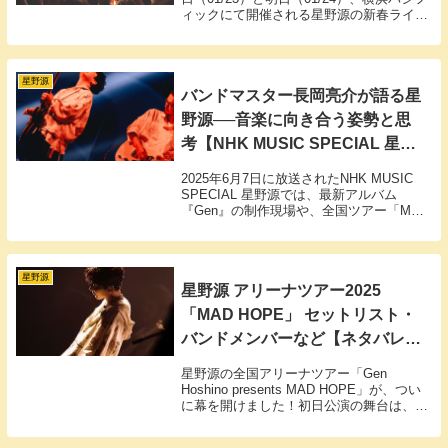
ィックにて開催される星野源の新春ライブ
「YELLOW PACIFIC」（通称イエパ
シ）。昨年頭の全国ツアー「YELLOW
VOYAGE」の時点...
星野源
バンドマスター長岡亮介が語る星
野源──音楽に向き合う姿勢と思
考【NHK MUSIC SPECIAL 星野
源】
2025年6月7日に放送されたNHK MUSIC
SPECIAL 星野源では、最新アルバム
『Gen』の制作現場や、全国ツアー「MAD
HOPE」のリハーサルに密着。その中で、
バンドマスターとして長年星野源と活動を
ともにしてきた長岡亮介が、彼の音楽への
向き合い方について印象的な言葉を残しま
星野源
星野源 アリーナツアー2025
した。
「MAD HOPE」 セットリスト・
バンドメンバーなど【ネタバレ注
意】
星野源の全国アリーナツアー「Gen
Hoshino presents MAD HOPE」が、つい
に幕を開けました！初日公演の舞台は、愛
知・Aichi Sky Expo（愛知県国際展示場）
ホールA。待ちわびたファンの熱気ととも