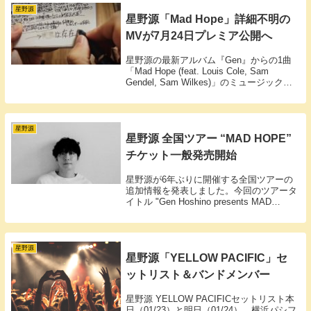
星野源
星野源「Mad Hope」詳細不明の
MVが7月24日プレミア公開へ
星野源の最新アルバム『Gen』からの1曲
「Mad Hope (feat. Louis Cole, Sam
Gendel, Sam Wilkes)」のミュージックビ
デオが、2025年7月24日（木）21:00より
YouTubeでプレミア公開されることが発表
されました。
星野源
星野源 全国ツアー “MAD HOPE”
チケット一般発売開始
星野源が6年ぶりに開催する全国ツアーの
追加情報を発表しました。今回のツアータ
イトル "Gen Hoshino presents MAD
HOPE" で決定。全国7か所14公演を巡る予
定となっており、ツアーには長岡亮介と三
浦淳吾の参加も期待されています。
星野源
星野源「YELLOW PACIFIC」セ
ットリスト＆バンドメンバー
星野源 YELLOW PACIFICセットリスト本
日（01/23）と明日（01/24）、横浜パシフ