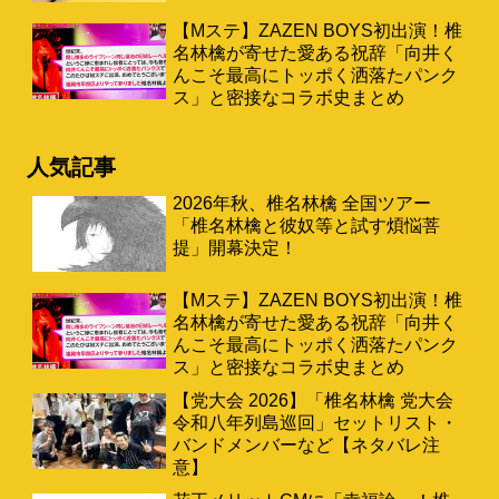
【Mステ】ZAZEN BOYS初出演！椎
名林檎が寄せた愛ある祝辞「向井く
んこそ最高にトッポく洒落たパンク
ス」と密接なコラボ史まとめ
人気記事
2026年秋、椎名林檎 全国ツアー
「椎名林檎と彼奴等と試す煩悩菩
提」開幕決定！
【Mステ】ZAZEN BOYS初出演！椎
名林檎が寄せた愛ある祝辞「向井く
んこそ最高にトッポく洒落たパンク
ス」と密接なコラボ史まとめ
【党大会 2026】「椎名林檎 党大会
令和八年列島巡回」セットリスト・
バンドメンバーなど【ネタバレ注
意】