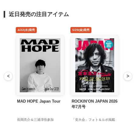
近日発売の注目アイテム
22(水)発売
5/29(金)発売
8/26(水)発売
<
>
D HOPE Japan Tour
ROCKIN’ON JAPAN 2026
禁じ手 アナログ
年7月号
岡亮介＆三浦淳悟参加
「党大会」フォト＆ルポ掲載
初回生産限定アナロ