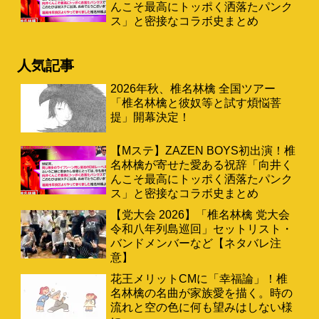
んこそ最高にトッポく洒落たパンク
ス」と密接なコラボ史まとめ
人気記事
2026年秋、椎名林檎 全国ツアー
「椎名林檎と彼奴等と試す煩悩菩
提」開幕決定！
【Mステ】ZAZEN BOYS初出演！椎
名林檎が寄せた愛ある祝辞「向井く
んこそ最高にトッポく洒落たパンク
ス」と密接なコラボ史まとめ
【党大会 2026】「椎名林檎 党大会
令和八年列島巡回」セットリスト・
バンドメンバーなど【ネタバレ注
意】
花王メリットCMに「幸福論」！椎
名林檎の名曲が家族愛を描く。時の
流れと空の色に何も望みはしない様