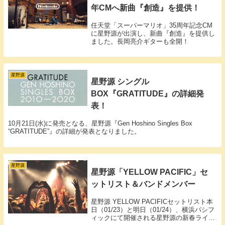
年CMへ新曲『創造』を提供！
任天堂「スーパーマリオ」35周年記念CM
に星野源が出演し、新曲『創造』を提供し
ました。長岡亮介ギターも全開！
星野源
星野源 シングル
BOX『GRATITUDE』の詳細発
表！
10月21日(水)に発売となる、星野源『Gen Hoshino Singles Box
“GRATITUDE”』の詳細が発表となりました。
星野源
星野源「YELLOW PACIFIC」セ
ットリスト＆バンドメンバー
星野源 YELLOW PACIFICセットリスト本
日（01/23）と明日（01/24）、横浜パシフ
ィックにて開催される星野源の新春ライブ