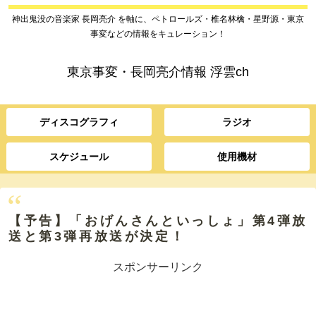
神出鬼没の音楽家 長岡亮介 を軸に、ペトロールズ・椎名林檎・星野源・東京
事変などの情報をキュレーション！
東京事変・長岡亮介情報 浮雲ch
ディスコグラフィ
ラジオ
スケジュール
使用機材
【予告】「おげんさんといっしょ」第4弾放
送と第3弾再放送が決定！
スポンサーリンク