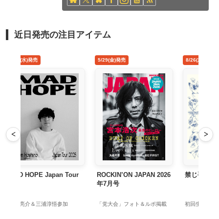
近日発売の注目アイテム
4/22(水)発売
5/29(金)発売
8/26
<
>
MAD HOPE Japan Tour
ROCKIN’ON JAPAN 2026
禁じ
年7月号
長岡亮介＆三浦淳悟参加
「党大会」フォト＆ルポ掲載
初回