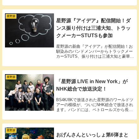
「YELLOW PACIFIC」（通称イエパ
シ）。昨年頭の全国ツアー「YELLOW
VOYAGE」の時点...
星野源
星野源『アイデア』配信開始！ダ
ンス振り付けは三浦大知、トラッ
クメーカーSTUTSも参加
星野源の新曲『アイデア』が配信開始！お
馴染みのバンドメンバーからトラックメー
カーSTUTS、振り付けは三浦大知と豪華な
作品に。
星野源
「星野源 LIVE in New York」が
NHK総合で放送決定！
BS4K/8Kで放送された星野源のワールドツ
アーの模様が、ついにNHK総合で放送され
ます。バンドには、ペトロールズから長岡
亮介と三浦淳悟の2名が参加しました。
星野源
おげんさんといっしょ第6弾まと