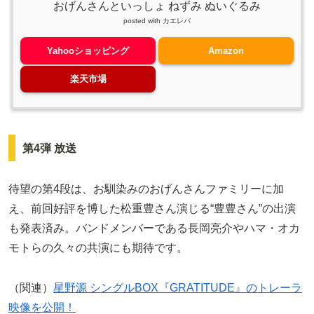
おげんさんといっしょ ねずみ ぬいぐるみ
posted with
カエレバ
Yahooショッピング
Amazon
楽天市場
第4弾 放送
待望の第4段は、お馴染みのおげんさんファミリーに加
え、前回好評を博した松重豊さん演じる“豊豊さん”の出演
も発表済み。バンドメンバーである長岡亮介やハマ・オカ
モトらの久々の共演にも期待です。
（関連）
星野源 シングルBOX『GRATITUDE』のトレーラ
映像を公開！