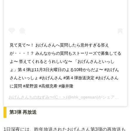
見て見て〜！ おげんさんへ質問したら意外すぎる答え
が・・・！？ みんなからの質問もストーリーズで募集してる
よ〜 答えてくれるとうれしいな〜 「おげんさんといっし
ょ」第４弾は11月3日火曜日のよる10時からだよ〜 #おげん
さんといっしょ #おげんさん #第４弾放送決定 #おげんさん
に質問 #星野源 #高畑充希 #藤井隆
おげんさんちのねずみ〜(C・＞
(@nhk_ogensan)がシェアした投稿 –
第3弾 再放送
1日深夜には、昨年放送されたおげんさん第3弾の再放送も