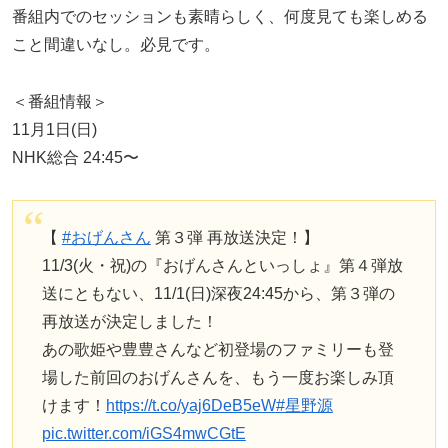
番組内でのセッションも素晴らしく、何度見ても楽しめる
こと間違いなし。必見です。
＜番組情報＞
11月1日(日)
NHK総合 24:45〜
【
#おげんさん
第３弾 再放送決定！】
11/3(火・祝)の『おげんさんといっしょ』第４弾放
送にともない、11/1(日)深夜24:45から、第３弾の
再放送が決定しました！
あの歌姫や豊豊さんなど初登場のファミリーも登
場した前回のおげんさんを、もう一度お楽しみ頂
けます！
https://t.co/yaj6DeB5eW
#星野源
pic.twitter.com/iGS4mwCGtE