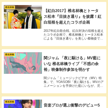
だけでなく、母として、妻としての姿まで
赤裸々に語られる注目回です。
椎名林檎
【紅白2017】椎名林檎とトータ
ス松本『目抜き通り』を披露！紅
白垣根を超えたコラボ企画
2017年紅白歌合戦、紅白対決の垣根を超え
たコラボ企画で、椎名林檎とトータス松本
による『目抜き通り』を美しい着物姿で披
露しました。
椎名林檎
関ジャム 「夜に駆ける」MV藍に
いな 椎名林檎ライブ「不惑の余
裕」映像制作参加を明かす
関ジャム「ミュージックビデオ（MV）特
集」で、YOASOBI「夜に駆ける」MVのア
ニメーションを手掛けた藍にいなが、児玉
裕一監督との出会いや椎名林檎ライブへの
参加を明かしました。
椎名林檎
音楽プロが選ぶ衝撃のデビュー5