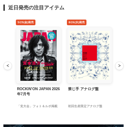
近日発売の注目アイテム
4/22(水)発売
5/29(金)発売
8/26
<
>
MAD HOPE Japan Tour
ROCKIN’ON JAPAN 2026
禁じ
年7月号
長岡亮介＆三浦淳悟参加
「党大会」フォト＆ルポ掲載
初回