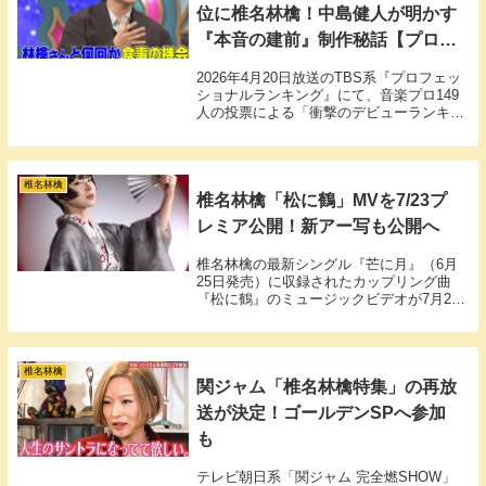
位に椎名林檎！中島健人が明かす
『本音の建前』制作秘話【プロフ
ェッショナルランキング】
2026年4月20日放送のTBS系『プロフェッ
ショナルランキング』にて、音楽プロ149
人の投票による「衝撃のデビューランキン
グ」が発表され、椎名林檎が第5位にラン
クインしました。
椎名林檎
椎名林檎「松に鶴」MVを7/23プ
レミア公開！新アー写も公開へ
椎名林檎の最新シングル『芒に月』（6月
25日発売）に収録されたカップリング曲
『松に鶴』のミュージックビデオが7月23
日（火）21:00よりYouTubeでプレミア公
開されます。
椎名林檎
関ジャム「椎名林檎特集」の再放
送が決定！ゴールデンSPへ参加
も
テレビ朝日系「関ジャム 完全燃SHOW」