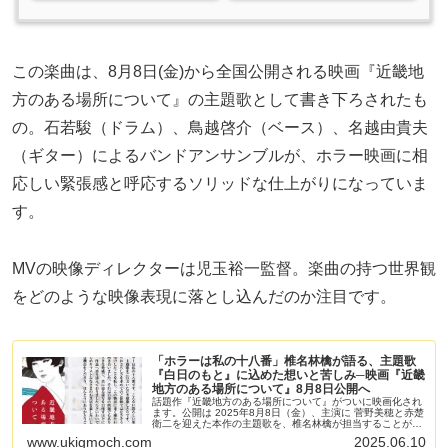
この楽曲は、8月8日(金)から全国公開される映画『近畿地
方のある場所について』の主題歌として書き下ろされたも
の。石若駿（ドラム）、鳥越啓介（ベース）、名越由貴夫
（ギター）によるバンドアンサンブルが、ホラー映画に相
応しい緊張感と呼応するソリッドな仕上がりになっていま
す。
MVの映像ディレクターは児玉裕一監督。楽曲の持つ世界観
をどのような映像表現に落とし込んだのか注目です。
「ホラーは私の十八番」椎名林檎が語る、主題歌
『白日のもと』に込めた想いと苦しみ─映画『近畿
地方のある場所について』8月8日公開へ
話題作『近畿地方のある場所について』がついに映画化され
ます。公開は 2025年8月8日（金）、主演に 菅野美穂と赤楚
衛二を迎えた本作の主題歌を、椎名林檎が担当することが明
らかになりました。
www.ukigmoch.com
2025.06.10