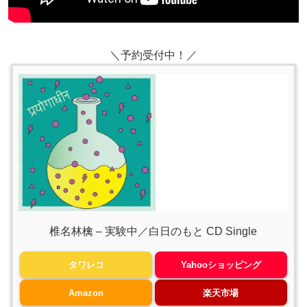
＼予約受付中！／
椎名林檎 – 実験中／白日のもと CD Single
タワレコ
Yahooショッピング
Amazon
楽天市場