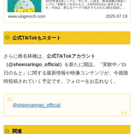
2025年第1弾シングル「芒に月」に続き、椎名林檎の最新シ
ングル『実験中／白日のもと』が8月6日(水)に発売されま
す。今回は、異なるテーマで描き下ろされた2曲を収録した
両A面シングル。
www.ukigmoch.com
2025.07.19
公式TikTokもスタート
さらに椎名林檎は、
公式TikTokアカウント
（@sheenaringo_official）
を新たに開設。『実験中／白
日のもと』に関する最新情報や映像コンテンツが、今後随
時投稿されていく予定です。フォローをお忘れなく。
@sheenaringo_official
関連