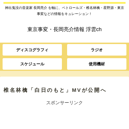
神出鬼没の音楽家 長岡亮介 を軸に、ペトロールズ・椎名林檎・星野源・東京
事変などの情報をキュレーション！
東京事変・長岡亮介情報 浮雲ch
ディスコグラフィ
ラジオ
スケジュール
使用機材
椎名林檎「白日のもと」MVが公開へ
スポンサーリンク