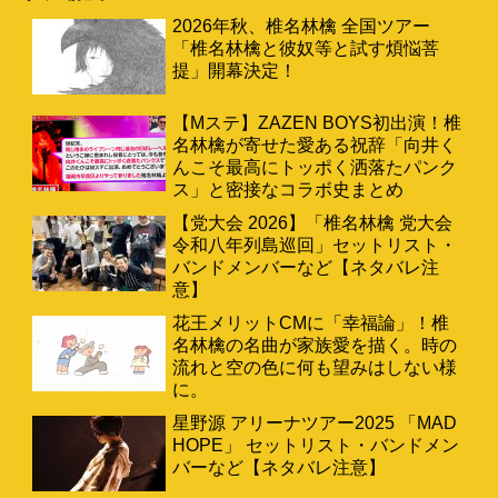
2026年秋、椎名林檎 全国ツアー
「椎名林檎と彼奴等と試す煩悩菩
提」開幕決定！
【Mステ】ZAZEN BOYS初出演！椎
名林檎が寄せた愛ある祝辞「向井く
んこそ最高にトッポく洒落たパンク
ス」と密接なコラボ史まとめ
【党大会 2026】「椎名林檎 党大会
令和八年列島巡回」セットリスト・
バンドメンバーなど【ネタバレ注
意】
花王メリットCMに「幸福論」！椎
名林檎の名曲が家族愛を描く。時の
流れと空の色に何も望みはしない様
に。
星野源 アリーナツアー2025 「MAD
HOPE」 セットリスト・バンドメン
バーなど【ネタバレ注意】