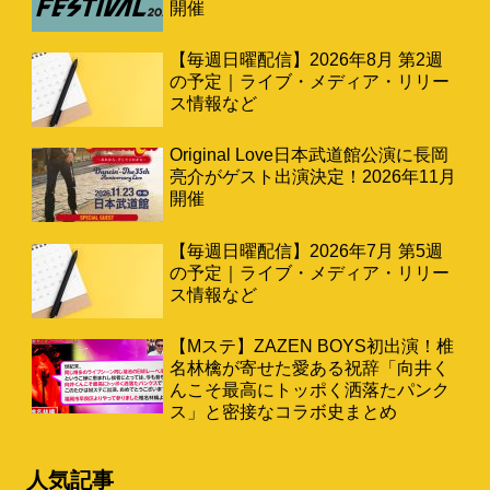
開催
【毎週日曜配信】2026年8月 第2週
の予定｜ライブ・メディア・リリー
ス情報など
Original Love日本武道館公演に長岡
亮介がゲスト出演決定！2026年11月
開催
【毎週日曜配信】2026年7月 第5週
の予定｜ライブ・メディア・リリー
ス情報など
【Mステ】ZAZEN BOYS初出演！椎
名林檎が寄せた愛ある祝辞「向井く
んこそ最高にトッポく洒落たパンク
ス」と密接なコラボ史まとめ
人気記事