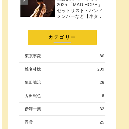
に。
2025 「MAD HOPE」
セットリスト・バンド
メンバーなど【ネタバ
レ注意】
カテゴリー
東京事変
86
椎名林檎
209
亀田誠治
26
刄田綴色
6
伊澤一葉
32
浮雲
25