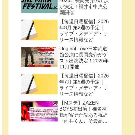
2026に長岡亮介の出演
が決定！福井市中央公
園開催
【毎週日曜配信】2026
年8月 第2週の予定｜
ライブ・メディア・リ
リース情報など
Original Love日本武道
館公演に長岡亮介がゲ
スト出演決定！2026年
11月開催
【毎週日曜配信】2026
年7月 第5週の予定｜
ライブ・メディア・リ
リース情報など
【Mステ】ZAZEN
BOYS初出演！椎名林
檎が寄せた愛ある祝辞
「向井くんこそ最高に
トッポく洒落たパンク
ス」と密接なコラボ史