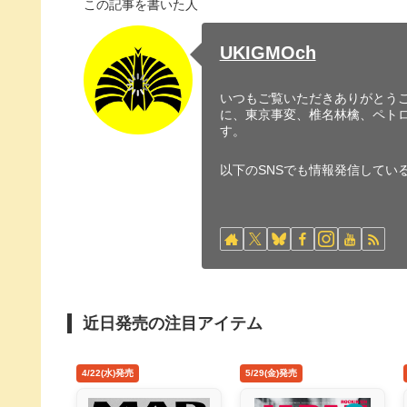
この記事を書いた人
UKIGMOch
いつもご覧いただきありがとうご
に、東京事変、椎名林檎、ペト
す。
以下のSNSでも情報発信してい
近日発売の注目アイテム
4/22(水)発売
5/29(金)発売