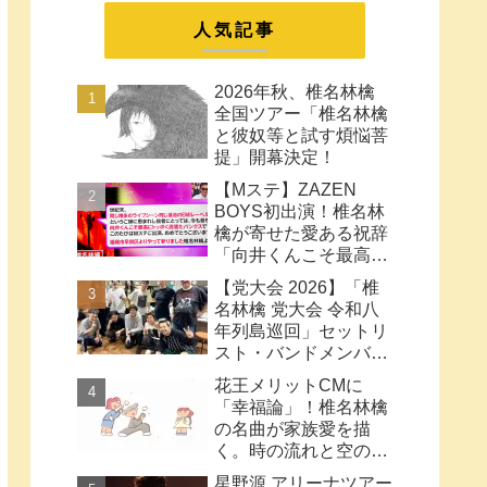
まとめ
人気記事
2026年秋、椎名林檎
全国ツアー「椎名林檎
と彼奴等と試す煩悩菩
提」開幕決定！
【Mステ】ZAZEN
BOYS初出演！椎名林
檎が寄せた愛ある祝辞
「向井くんこそ最高に
トッポく洒落たパンク
【党大会 2026】「椎
ス」と密接なコラボ史
名林檎 党大会 令和八
まとめ
年列島巡回」セットリ
スト・バンドメンバー
など【ネタバレ注意】
花王メリットCMに
「幸福論」！椎名林檎
の名曲が家族愛を描
く。時の流れと空の色
に何も望みはしない様
星野源 アリーナツアー