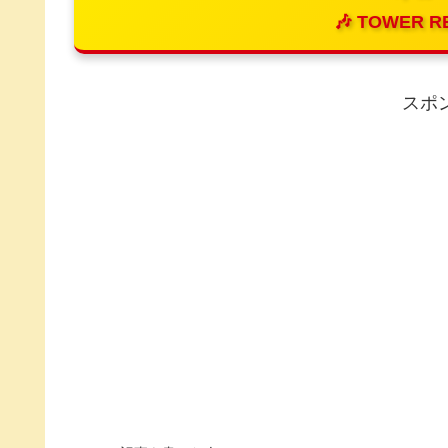
🎶 TOWER R
スポ