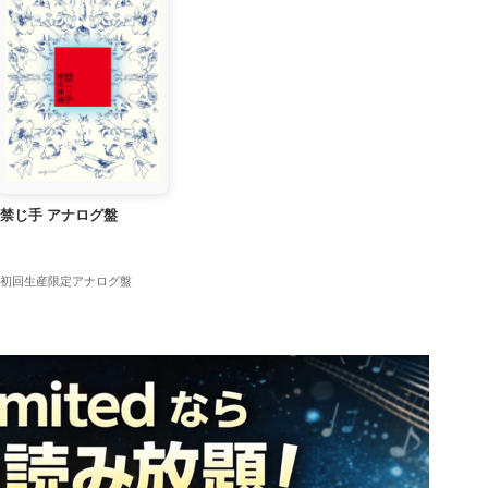
禁じ手 アナログ盤
初回生産限定アナログ盤