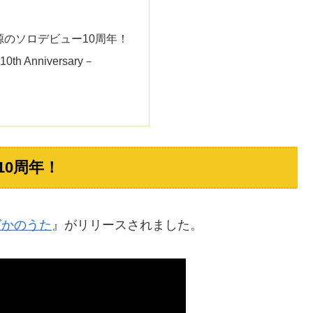
源のソロデビュー10周年！
h Anniversary－
10周年！
ばかのうた
』がリリースされました。