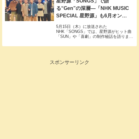
星野源「SONGS」で語
る“Gen”の深層―「NHK MUSIC
SPECIAL 星野源」も6月オンエ
アへ
5月15日（木）に放送された
NHK「SONGS」では、星野源がヒット曲
「SUN」や「喜劇」の制作秘話を語りまし
た。見逃した方は、再放送や配信を要チェ
ック。
スポンサーリンク