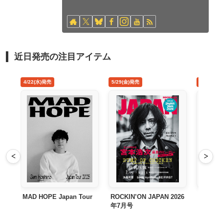
近日発売の注目アイテム
4/22(水)発売
5/29(金)発売
8/26
<
>
MAD HOPE Japan Tour
ROCKIN’ON JAPAN 2026
禁じ
年7月号