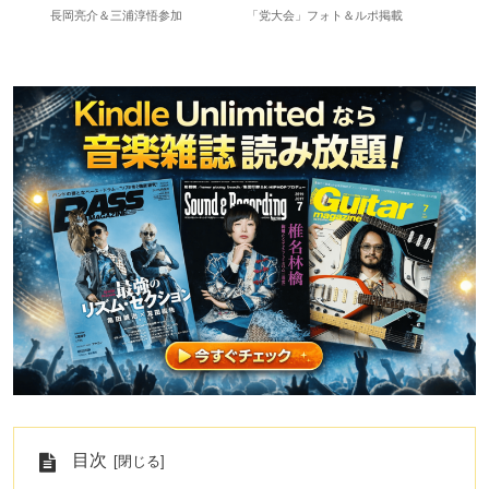
長岡亮介＆三浦淳悟参加
「党大会」フォト＆ルポ掲載
初回
目次