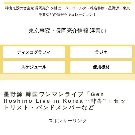
神出鬼没の音楽家 長岡亮介 を軸に、ペトロールズ・椎名林檎・星野源・東京
事変などの情報をキュレーション！
東京事変・長岡亮介情報 浮雲ch
ディスコグラフィ
ラジオ
スケジュール
使用機材
星野源 韓国ワンマンライブ「Gen
Hoshino Live in Korea “약속”」セッ
トリスト・バンドメンバーなど
スポンサーリンク