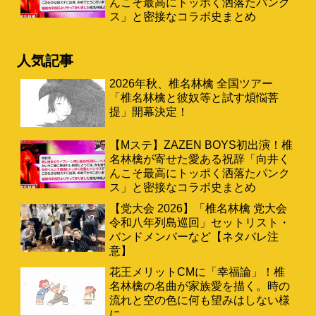
んこそ最高にトッポく洒落たパンク
ス」と密接なコラボ史まとめ
人気記事
2026年秋、椎名林檎 全国ツアー
「椎名林檎と彼奴等と試す煩悩菩
提」開幕決定！
【Mステ】ZAZEN BOYS初出演！椎
名林檎が寄せた愛ある祝辞「向井く
んこそ最高にトッポく洒落たパンク
ス」と密接なコラボ史まとめ
【党大会 2026】「椎名林檎 党大会
令和八年列島巡回」セットリスト・
バンドメンバーなど【ネタバレ注
意】
花王メリットCMに「幸福論」！椎
名林檎の名曲が家族愛を描く。時の
流れと空の色に何も望みはしない様
に。