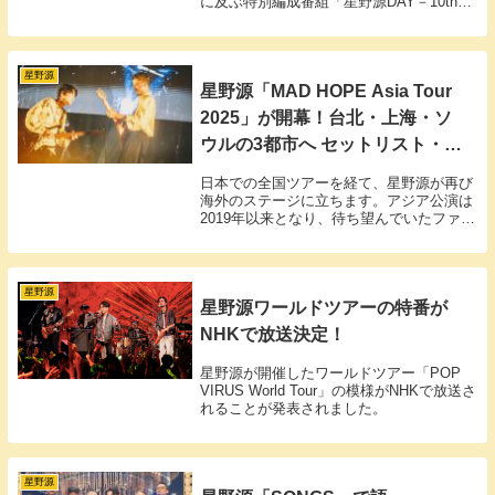
に及ぶ特別編成番組「星野源DAY－10th
Anniversary－」が放送決定。
星野源
星野源「MAD HOPE Asia Tour
2025」が開幕！台北・上海・ソ
ウルの3都市へ セットリスト・バ
ンドメンバーなど
日本での全国ツアーを経て、星野源が再び
海外のステージに立ちます。アジア公演は
2019年以来となり、待ち望んでいたファン
にとっては実に6年ぶりの機会です。
星野源
星野源ワールドツアーの特番が
NHKで放送決定！
星野源が開催したワールドツアー「POP
VIRUS World Tour」の模様がNHKで放送さ
れることが発表されました。
星野源