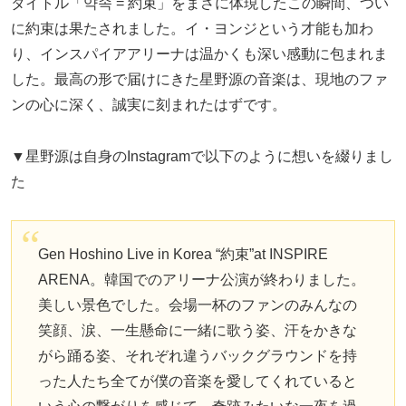
タイトル「약속 = 約束」をまさに体現したこの瞬間、つい
に約束は果たされました。イ・ヨンジという才能も加わ
り、インスパイアアリーナは温かくも深い感動に包まれま
した。最高の形で届けにきた星野源の音楽は、現地のファ
ンの心に深く、誠実に刻まれたはずです。
▼星野源は自身のInstagramで以下のように想いを綴りまし
た
Gen Hoshino Live in Korea “約束”at INSPIRE
ARENA。韓国でのアリーナ公演が終わりました。
美しい景色でした。会場一杯のファンのみんなの
笑顔、涙、一生懸命に一緒に歌う姿、汗をかきな
がら踊る姿、それぞれ違うバックグラウンドを持
った人たち全てが僕の音楽を愛してくれていると