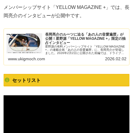
メンバーシップサイト「YELLOW MAGAZINE +」では、長
岡亮介のインタビューが公開中です。
長岡亮介のルーツに迫る「あの人の音愛遍歴」が
公開！星野源「YELLOW MAGAZINE +」限定の独
占インタビュー
星野源の有料メンバーシップサイト「YELLOW MAGAZINE
+」の連載企画「あの人の音愛遍歴」に、長岡亮介が登場し
ました。2026年2月2日に公開された前編では、ドライブを
楽しみながら、自身の幼少期から大学時代までのエピソード
www.ukigmoch.com
2026.02.02
を独白。ギターを始めたきっかけや学生時代の思い出、そし
てファンには馴染み深い愛車遍歴まで、現在の彼を形作った
音楽的ルーツが詳細に語られています。
セットリスト