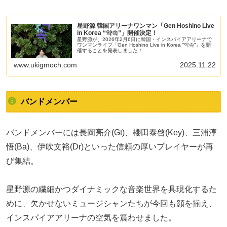
星野源 韓国アリーナワンマン「Gen Hoshino Live
in Korea “약속”」開催決定！
星野源が、2026年2月6日に韓国・インスパイアアリーナで
ワンマンライブ「Gen Hoshino Live in Korea “약속”」を開
催することを発表しました！
www.ukigmoch.com
2025.11.22
バンドメンバー
バンドメンバーには長岡亮介(Gt)、櫻田泰啓(Key)、三浦淳
悟(Ba)、伊吹文裕(Dr)といった信頼の厚いプレイヤーが再
び集結。
星野源の繊細かつダイナミックな音楽世界を具現化するた
めに、欠かせないミュージシャンたちが今回も顔を揃え、
インスパイアアリーナの空気を震わせました。