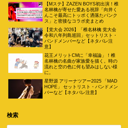
【Mステ】ZAZEN BOYS初出演！椎
名林檎が寄せた愛ある祝辞「向井く
んこそ最高にトッポく洒落たパンク
ス」と密接なコラボ史まとめ
【党大会 2026】「椎名林檎 党大会
令和八年列島巡回」セットリスト・
バンドメンバーなど【ネタバレ注
意】
花王メリットCMに「幸福論」！椎
名林檎の名曲が家族愛を描く。時の
流れと空の色に何も望みはしない様
に。
星野源 アリーナツアー2025 「MAD
HOPE」 セットリスト・バンドメン
バーなど【ネタバレ注意】
検索