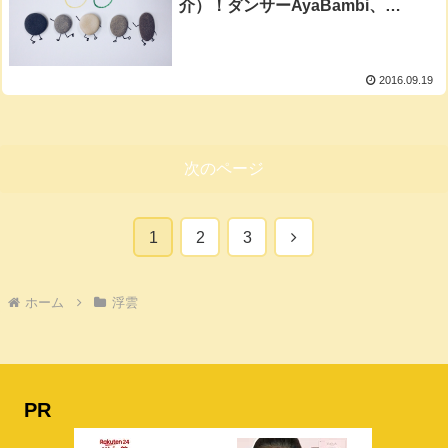
介）！ダンサーAyaBambi、
ELEVENPLAYらも登場
2016.09.19
次のページ
次
1
2
3
へ
ホーム
浮雲
PR