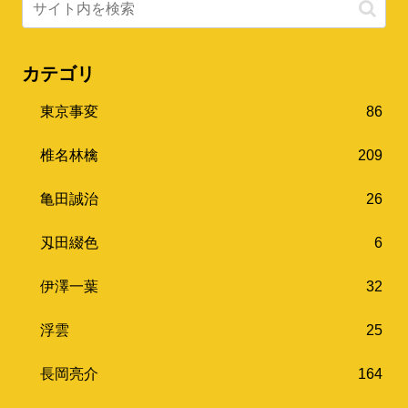
カテゴリ
東京事変
86
椎名林檎
209
亀田誠治
26
刄田綴色
6
伊澤一葉
32
浮雲
25
長岡亮介
164