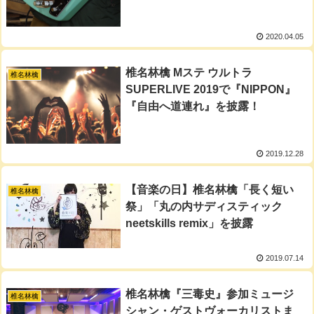
2020.04.05
椎名林檎 Mステ ウルトラ
椎名林檎
SUPERLIVE 2019で『NIPPON』
『自由へ道連れ』を披露！
2019.12.28
【音楽の日】椎名林檎「長く短い
椎名林檎
祭」「丸の内サディスティック
neetskills remix」を披露
2019.07.14
椎名林檎『三毒史』参加ミュージ
椎名林檎
シャン・ゲストヴォーカリストま