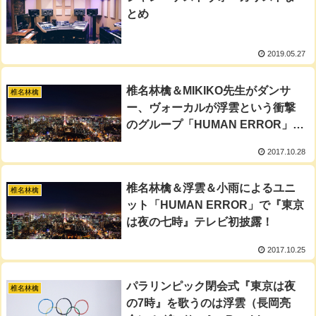
とめ
2019.05.27
椎名林檎＆MIKIKO先生がダンサ
椎名林檎
ー、ヴォーカルが浮雲という衝撃
のグループ「HUMAN ERROR」が
爆誕
2017.10.28
椎名林檎＆浮雲＆小雨によるユニ
椎名林檎
ット「HUMAN ERROR」で『東京
は夜の七時』テレビ初披露！
2017.10.25
パラリンピック閉会式『東京は夜
椎名林檎
の7時』を歌うのは浮雲（長岡亮