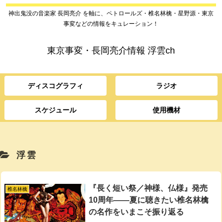
神出鬼没の音楽家 長岡亮介 を軸に、ペトロールズ・椎名林檎・星野源・東京
事変などの情報をキュレーション！
東京事変・長岡亮介情報 浮雲ch
ディスコグラフィ
ラジオ
スケジュール
使用機材
浮雲
『長く短い祭／神様、仏様』発売
椎名林檎
10周年――夏に聴きたい椎名林檎
の名作をいまこそ振り返る