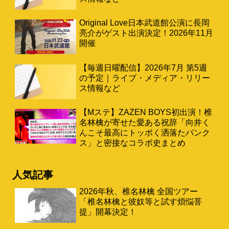
Original Love日本武道館公演に長岡
亮介がゲスト出演決定！2026年11月
開催
【毎週日曜配信】2026年7月 第5週
の予定｜ライブ・メディア・リリー
ス情報など
【Mステ】ZAZEN BOYS初出演！椎
名林檎が寄せた愛ある祝辞「向井く
んこそ最高にトッポく洒落たパンク
ス」と密接なコラボ史まとめ
人気記事
2026年秋、椎名林檎 全国ツアー
「椎名林檎と彼奴等と試す煩悩菩
提」開幕決定！