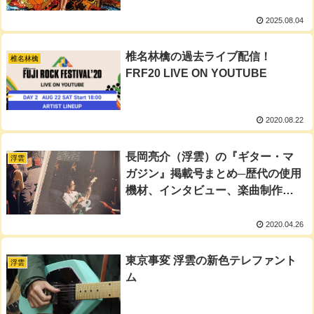
2025.08.04
椎名林檎の過去ライブ配信！
椎名林檎
FRF20 LIVE ON YOUTUBE
2020.08.22
長岡亮介（浮雲）の『ギター・マ
浮雲
ガジン』掲載号まとめ─歴代の使用
機材、インタビュー、楽曲制作秘
話
2020.04.26
東京事変 浮雲の新色テレファント
浮雲
ム