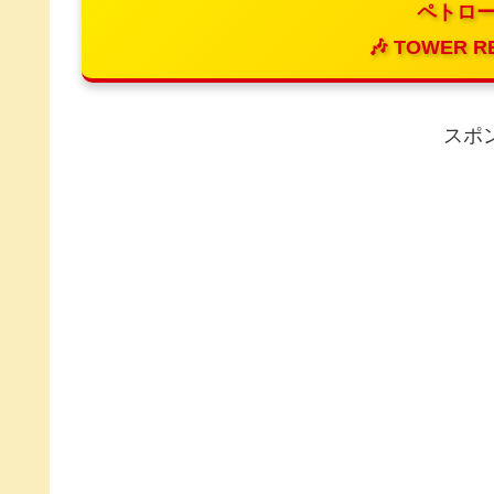
ペトロー
🎶 TOWER R
スポ