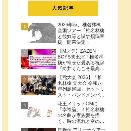
まとめ
人気記事
2026年秋、椎名林檎
全国ツアー「椎名林檎
と彼奴等と試す煩悩菩
提」開幕決定！
【Mステ】ZAZEN
BOYS初出演！椎名林
檎が寄せた愛ある祝辞
「向井くんこそ最高に
トッポく洒落たパンク
【党大会 2026】「椎
ス」と密接なコラボ史
名林檎 党大会 令和八
まとめ
年列島巡回」セットリ
スト・バンドメンバー
など【ネタバレ注意】
花王メリットCMに
「幸福論」！椎名林檎
の名曲が家族愛を描
く。時の流れと空の色
に何も望みはしない様
星野源 アリーナツアー