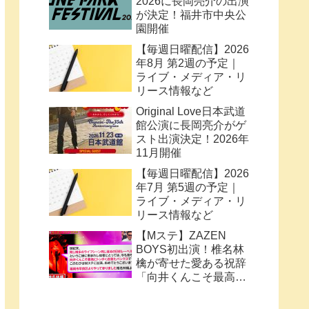
2026に長岡亮介の出演
が決定！福井市中央公
園開催
【毎週日曜配信】2026
年8月 第2週の予定｜
ライブ・メディア・リ
リース情報など
Original Love日本武道
館公演に長岡亮介がゲ
スト出演決定！2026年
11月開催
【毎週日曜配信】2026
年7月 第5週の予定｜
ライブ・メディア・リ
リース情報など
【Mステ】ZAZEN
BOYS初出演！椎名林
檎が寄せた愛ある祝辞
「向井くんこそ最高に
トッポく洒落たパンク
ス」と密接なコラボ史