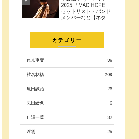
に。
2025 「MAD HOPE」
セットリスト・バンド
メンバーなど【ネタバ
レ注意】
カテゴリー
東京事変
86
椎名林檎
209
亀田誠治
26
刄田綴色
6
伊澤一葉
32
浮雲
25