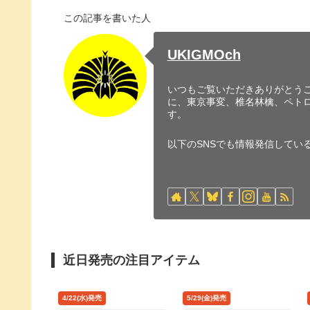
この記事を書いた人
UKIGMOch
いつもご覧いただきありがとうご
に、東京事変、椎名林檎、ペト
す。
以下のSNSでも情報発信してい
近日発売の注目アイテム
4/22(水)発売
5/29(金)発売