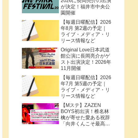
2026に長岡亮介の出演
が決定！福井市中央公
園開催
【毎週日曜配信】2026
年8月 第2週の予定｜
ライブ・メディア・リ
リース情報など
Original Love日本武道
館公演に長岡亮介がゲ
スト出演決定！2026年
11月開催
【毎週日曜配信】2026
年7月 第5週の予定｜
ライブ・メディア・リ
リース情報など
【Mステ】ZAZEN
BOYS初出演！椎名林
檎が寄せた愛ある祝辞
「向井くんこそ最高に
トッポく洒落たパンク
ス」と密接なコラボ史