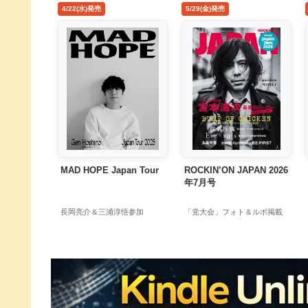
4/22(水)発売
5/29(金)発売
MAD HOPE Japan Tour
ROCKIN’ON JAPAN 2026
年7月号
長岡亮介＆三浦淳悟参加
「党大会」フォト＆ルポ掲載