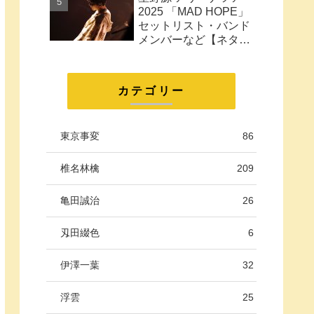
に。
2025 「MAD HOPE」
セットリスト・バンド
メンバーなど【ネタバ
レ注意】
カテゴリー
東京事変
86
椎名林檎
209
亀田誠治
26
刄田綴色
6
伊澤一葉
32
浮雲
25