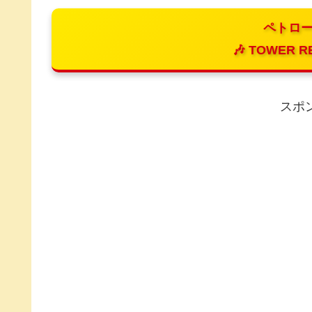
ペトロー
🎶 TOWER R
スポ