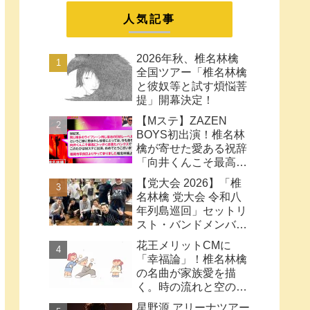
まとめ
人気記事
2026年秋、椎名林檎
全国ツアー「椎名林檎
と彼奴等と試す煩悩菩
提」開幕決定！
【Mステ】ZAZEN
BOYS初出演！椎名林
檎が寄せた愛ある祝辞
「向井くんこそ最高に
トッポく洒落たパンク
【党大会 2026】「椎
ス」と密接なコラボ史
名林檎 党大会 令和八
まとめ
年列島巡回」セットリ
スト・バンドメンバー
など【ネタバレ注意】
花王メリットCMに
「幸福論」！椎名林檎
の名曲が家族愛を描
く。時の流れと空の色
に何も望みはしない様
星野源 アリーナツアー