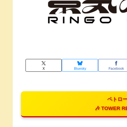
X
Bluesky
Facebook
ペトロー
🎶 TOWER R