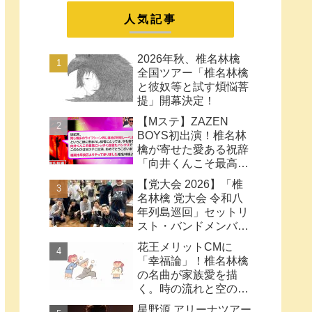
まとめ
人気記事
2026年秋、椎名林檎
全国ツアー「椎名林檎
と彼奴等と試す煩悩菩
提」開幕決定！
【Mステ】ZAZEN
BOYS初出演！椎名林
檎が寄せた愛ある祝辞
「向井くんこそ最高に
トッポく洒落たパンク
【党大会 2026】「椎
ス」と密接なコラボ史
名林檎 党大会 令和八
まとめ
年列島巡回」セットリ
スト・バンドメンバー
など【ネタバレ注意】
花王メリットCMに
「幸福論」！椎名林檎
の名曲が家族愛を描
く。時の流れと空の色
に何も望みはしない様
星野源 アリーナツアー