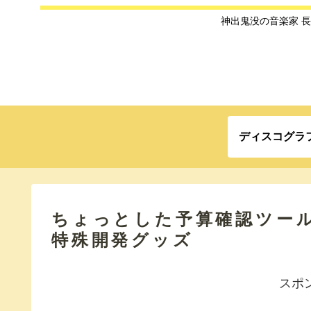
神出鬼没の音楽家 
ディスコグラ
ちょっとした予算確認ツール |
特殊開発グッズ
スポ