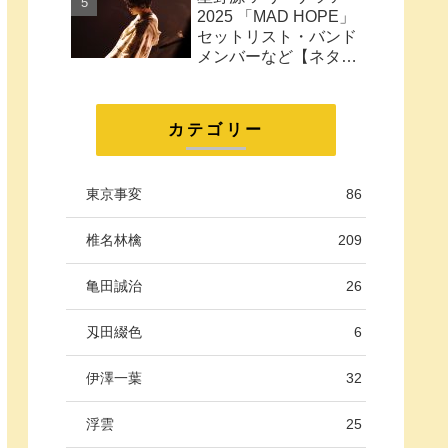
に。
2025 「MAD HOPE」
セットリスト・バンド
メンバーなど【ネタバ
レ注意】
カテゴリー
東京事変
86
椎名林檎
209
亀田誠治
26
刄田綴色
6
伊澤一葉
32
浮雲
25