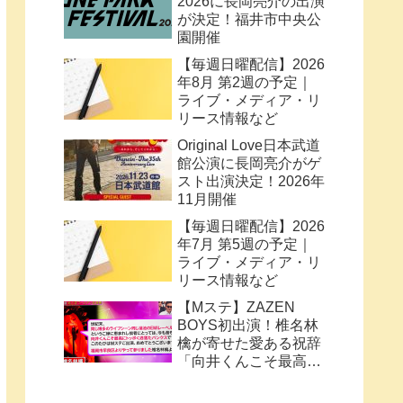
2026に長岡亮介の出演
が決定！福井市中央公
園開催
【毎週日曜配信】2026
年8月 第2週の予定｜
ライブ・メディア・リ
リース情報など
Original Love日本武道
館公演に長岡亮介がゲ
スト出演決定！2026年
11月開催
【毎週日曜配信】2026
年7月 第5週の予定｜
ライブ・メディア・リ
リース情報など
【Mステ】ZAZEN
BOYS初出演！椎名林
檎が寄せた愛ある祝辞
「向井くんこそ最高に
トッポく洒落たパンク
ス」と密接なコラボ史