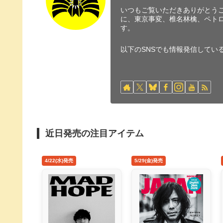
いつもご覧いただきありがとうご
に、東京事変、椎名林檎、ペト
す。
以下のSNSでも情報発信してい
近日発売の注目アイテム
4/22(水)発売
5/29(金)発売