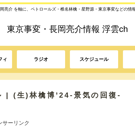
長岡亮介 を軸に、ペトロールズ・椎名林檎・星野源・東京事変などの情
東京事変・長岡亮介情報 浮雲ch
フィ
ラジオ
スケジュール
 (生)林檎博’24-景気の回復-
ンサーリンク