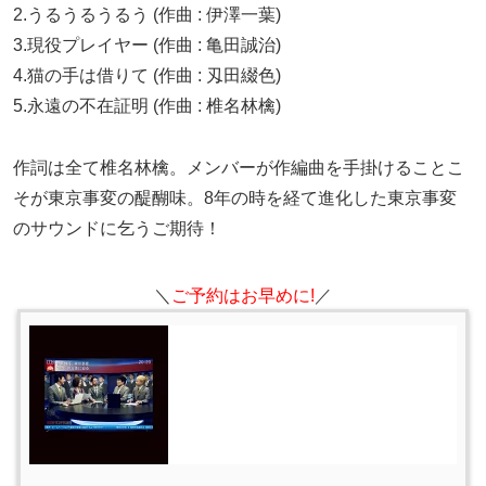
2.うるうるうるう (作曲 : 伊澤一葉)
3.現役プレイヤー (作曲 : 亀田誠治)
4.猫の手は借りて (作曲 : 刄田綴色)
5.永遠の不在証明 (作曲 : 椎名林檎)
作詞は全て椎名林檎。メンバーが作編曲を手掛けることこ
そが東京事変の醍醐味。8年の時を経て進化した東京事変
のサウンドに乞うご期待！
＼
ご予約はお早めに!
／