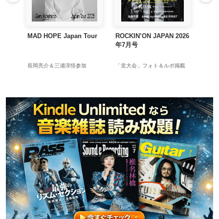
Tour
ROCKIN’ON JAPAN 2026
禁じ手 アナログ盤
年7月号
加
「党大会」フォト＆ルポ掲載
初回生産限定アナログ盤