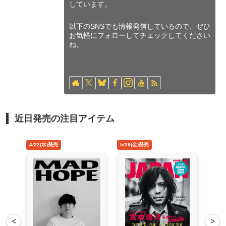
しています。
以下のSNSでも情報発信しているので、ぜひ
お気軽にフォローしてチェックしてください
ね。
近日発売の注目アイテム
5/29(金)発売
8/26(水)発売
<
>