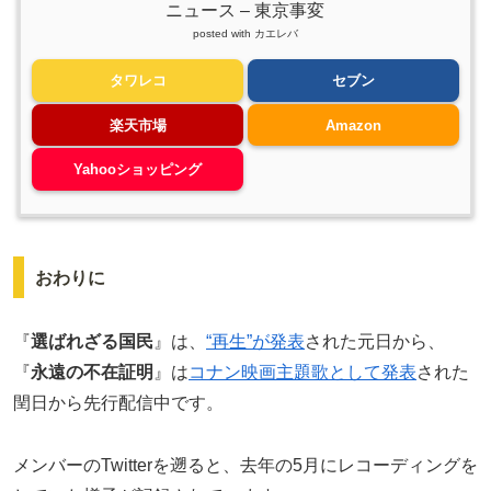
ニュース – 東京事変
posted with
カエレバ
タワレコ
セブン
楽天市場
Amazon
Yahooショッピング
おわりに
『
選ばれざる国民
』は、
“再生”が発表
された元日から、
『
永遠の不在証明
』は
コナン映画主題歌として発表
された
閏日から先行配信中です。
メンバーのTwitterを遡ると、去年の5月にレコーディングを