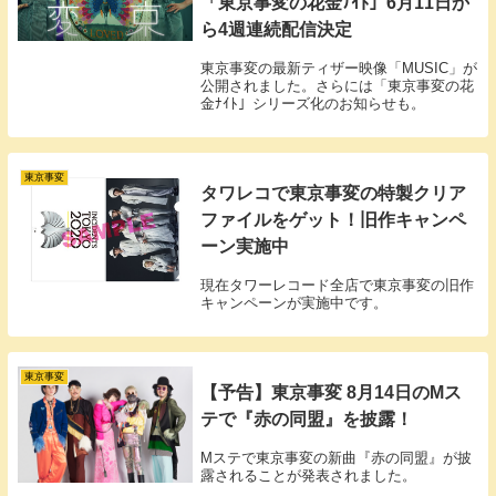
「東京事変の花金ﾅｲﾄ」6月11日か
ら4週連続配信決定
東京事変の最新ティザー映像「MUSIC」が
公開されました。さらには「東京事変の花
金ﾅｲﾄ」シリーズ化のお知らせも。
東京事変
タワレコで東京事変の特製クリア
ファイルをゲット！旧作キャンペ
ーン実施中
現在タワーレコード全店で東京事変の旧作
キャンペーンが実施中です。
東京事変
【予告】東京事変 8月14日のMス
テで『赤の同盟』を披露！
Mステで東京事変の新曲『赤の同盟』が披
露されることが発表されました。