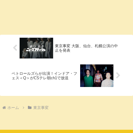
東京事変 大阪、仙台、札幌公演の中
止を発表
ペトロールズらが出演！インドア・フ
ェス＜Q＞がCSテレ朝ch1で放送
ホーム
東京事変