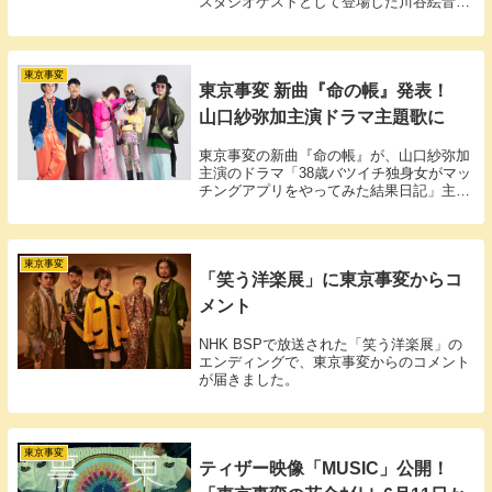
スタジオゲストとして登場した川谷絵音氏
に、星野源と東京事変の楽曲が推薦されま
した！
東京事変
東京事変 新曲『命の帳』発表！
山口紗弥加主演ドラマ主題歌に
東京事変の新曲『命の帳』が、山口紗弥加
主演のドラマ「38歳バツイチ独身女がマッ
チングアプリをやってみた結果日記」主題
歌に
東京事変
「笑う洋楽展」に東京事変からコ
メント
NHK BSPで放送された「笑う洋楽展」の
エンディングで、東京事変からのコメント
が届きました。
東京事変
ティザー映像「MUSIC」公開！