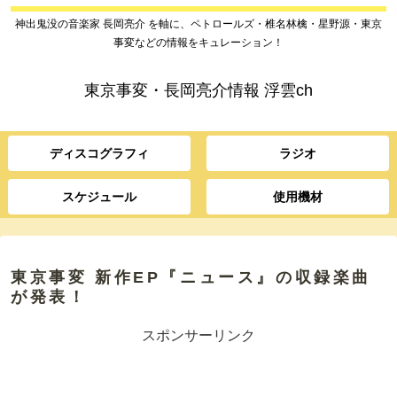
神出鬼没の音楽家 長岡亮介 を軸に、ペトロールズ・椎名林檎・星野源・東京
事変などの情報をキュレーション！
東京事変・長岡亮介情報 浮雲ch
ディスコグラフィ
ラジオ
スケジュール
使用機材
東京事変 新作EP『ニュース』の収録楽曲
が発表！
スポンサーリンク