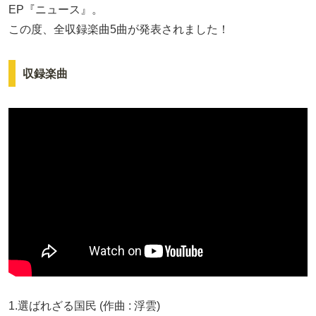
EP『ニュース』。
この度、全収録楽曲5曲が発表されました！
収録楽曲
1.選ばれざる国民 (作曲 : 浮雲)