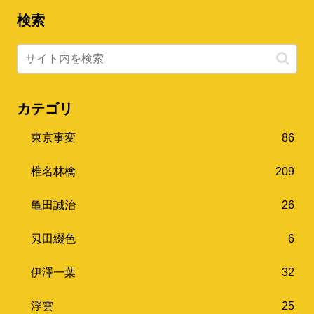
検索
カテゴリ
東京事変
86
椎名林檎
209
亀田誠治
26
刄田綴色
6
伊澤一葉
32
浮雲
25