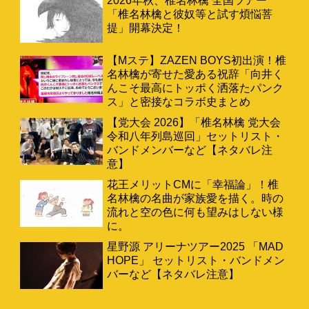
2026年秋、椎名林檎 全国ツアー
「椎名林檎と彼奴等と試す煩悩菩
提」開幕決定！
【Mステ】ZAZEN BOYS初出演！椎
名林檎が寄せた愛ある祝辞「向井く
んこそ最高にトッポく洒落たパンク
ス」と密接なコラボ史まとめ
【党大会 2026】「椎名林檎 党大会
令和八年列島巡回」セットリスト・
バンドメンバーなど【ネタバレ注
意】
花王メリットCMに「幸福論」！椎
名林檎の名曲が家族愛を描く。時の
流れと空の色に何も望みはしない様
に。
星野源 アリーナツアー2025 「MAD
HOPE」 セットリスト・バンドメン
バーなど【ネタバレ注意】