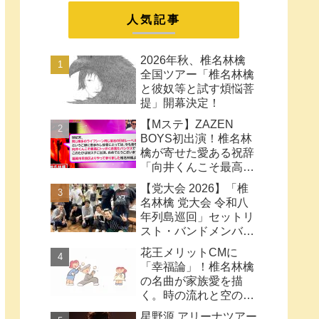
まとめ
人気記事
2026年秋、椎名林檎
全国ツアー「椎名林檎
と彼奴等と試す煩悩菩
提」開幕決定！
【Mステ】ZAZEN
BOYS初出演！椎名林
檎が寄せた愛ある祝辞
「向井くんこそ最高に
トッポく洒落たパンク
【党大会 2026】「椎
ス」と密接なコラボ史
名林檎 党大会 令和八
まとめ
年列島巡回」セットリ
スト・バンドメンバー
など【ネタバレ注意】
花王メリットCMに
「幸福論」！椎名林檎
の名曲が家族愛を描
く。時の流れと空の色
に何も望みはしない様
星野源 アリーナツアー