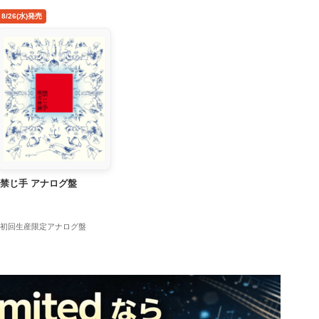
8/26(水)発売
禁じ手 アナログ盤
初回生産限定アナログ盤