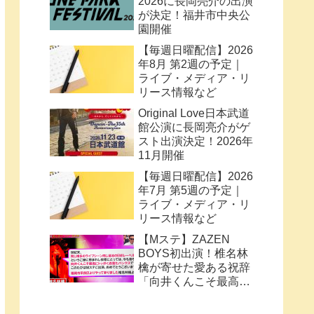
2026に長岡亮介の出演
が決定！福井市中央公
園開催
【毎週日曜配信】2026
年8月 第2週の予定｜
ライブ・メディア・リ
リース情報など
Original Love日本武道
館公演に長岡亮介がゲ
スト出演決定！2026年
11月開催
【毎週日曜配信】2026
年7月 第5週の予定｜
ライブ・メディア・リ
リース情報など
【Mステ】ZAZEN
BOYS初出演！椎名林
檎が寄せた愛ある祝辞
「向井くんこそ最高に
トッポく洒落たパンク
ス」と密接なコラボ史