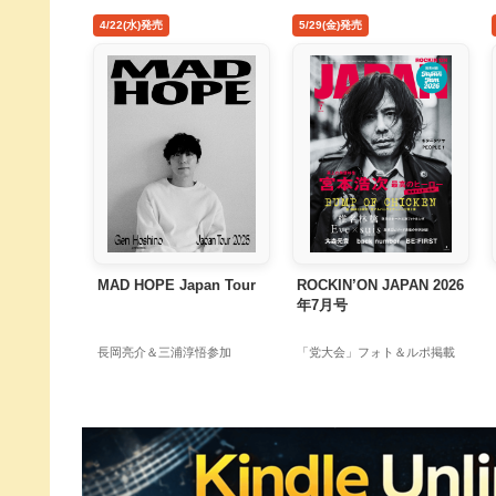
4/22(水)発売
5/29(金)発売
MAD HOPE Japan Tour
ROCKIN’ON JAPAN 2026
年7月号
長岡亮介＆三浦淳悟参加
「党大会」フォト＆ルポ掲載