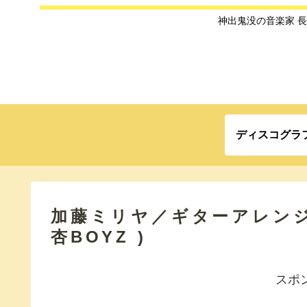
神出鬼没の音楽家 
ディスコグラ
加藤ミリヤ／ギターアレンジ長
杏BOYZ )
スポ