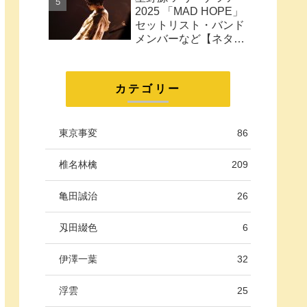
に。
2025 「MAD HOPE」
セットリスト・バンド
メンバーなど【ネタバ
レ注意】
カテゴリー
東京事変
86
椎名林檎
209
亀田誠治
26
刄田綴色
6
伊澤一葉
32
浮雲
25