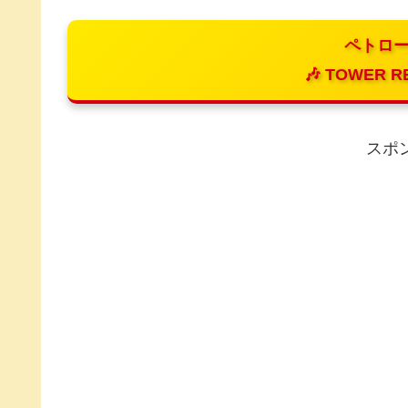
ペトロー
🎶 TOWER R
スポ