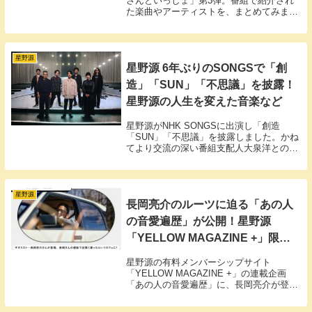
さんといっしょ」第3弾。番組で紹介され
た楽曲やアーティストを、まとめてみまし
た。おげんさん一家の紹介する様々な音楽
を改めてご堪能ください。
星野源
星野源 6年ぶりのSONGSで「創
造」「SUN」「不思議」を披露！
星野源の人生を変えた音楽など
星野源がNHK SONGSに出演し「創造
「SUN」「不思議」を披露しました。かね
てより交流の深い番組支配人大泉洋との爆
笑トークも。
星野源
長岡亮介のルーツに迫る「あの人
の音愛遍歴」が公開！星野源
「YELLOW MAGAZINE +」限定
の独占インタビュー
星野源の有料メンバーシップサイト
「YELLOW MAGAZINE +」の連載企画
「あの人の音愛遍歴」に、長岡亮介が登場
しました。2026年2月2日に公開された前編
では、ドライブを楽しみながら、自身の幼