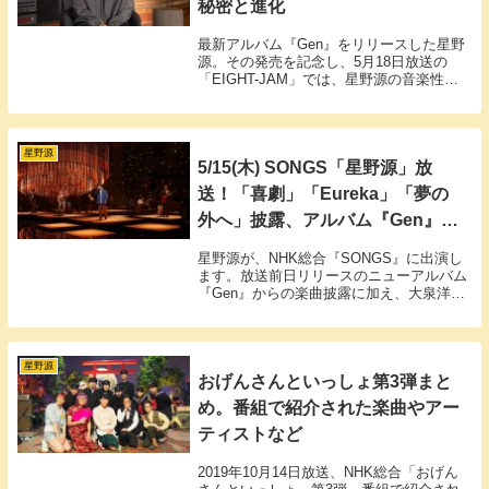
秘密と進化
最新アルバム『Gen』をリリースした星野
源。その発売を記念し、5月18日放送の
「EIGHT-JAM」では、星野源の音楽性に
深く迫る「星野源 特集」が放送されまし
た。
星野源
5/15(木) SONGS「星野源」放
送！「喜劇」「Eureka」「夢の
外へ」披露、アルバム『Gen』制
作秘話も
星野源が、NHK総合『SONGS』に出演し
ます。放送前日リリースのニューアルバム
『Gen』からの楽曲披露に加え、大泉洋と
のトークを通して、制作背景や音楽人生を
語ります。
星野源
おげんさんといっしょ第3弾まと
め。番組で紹介された楽曲やアー
ティストなど
2019年10月14日放送、NHK総合「おげん