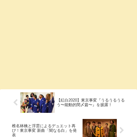
【紅白2020】東京事変『うるうるうる
う〜能動的閏〆篇〜』を披露！
椎名林檎と浮雲によるデュエット再
び！東京事変 新曲「闇なる白」を発
表