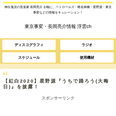
神出鬼没の音楽家 長岡亮介 を軸に、ペトロールズ・椎名林檎・星野源・東京
事変などの情報をキュレーション！
東京事変・長岡亮介情報 浮雲ch
ディスコグラフィ
ラジオ
スケジュール
使用機材
【紅白2020】星野源『うちで踊ろう(大晦
日)』を披露！
スポンサーリンク