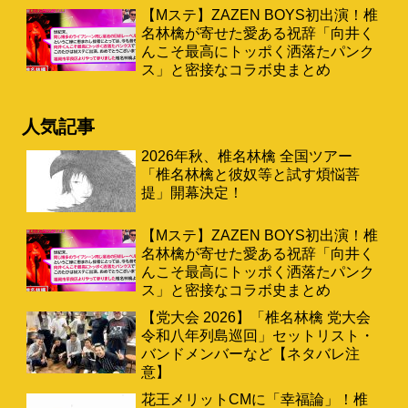
【Mステ】ZAZEN BOYS初出演！椎
名林檎が寄せた愛ある祝辞「向井く
んこそ最高にトッポく洒落たパンク
ス」と密接なコラボ史まとめ
人気記事
2026年秋、椎名林檎 全国ツアー
「椎名林檎と彼奴等と試す煩悩菩
提」開幕決定！
【Mステ】ZAZEN BOYS初出演！椎
名林檎が寄せた愛ある祝辞「向井く
んこそ最高にトッポく洒落たパンク
ス」と密接なコラボ史まとめ
【党大会 2026】「椎名林檎 党大会
令和八年列島巡回」セットリスト・
バンドメンバーなど【ネタバレ注
意】
花王メリットCMに「幸福論」！椎