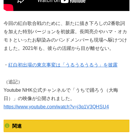
今回の紅白歌合戦のために、新たに描き下ろしの2番歌詞
を加えた特別バージョンを初披露。長岡亮介やハマ・オカ
モトといったお馴染みのバンドメンバーも現場へ駆けつけ
ました。2021年も、彼らの活躍から目が離せない。
・
紅白初出場の東京事変は「うるうるうるう」を披露
（追記）
Youtube NHK公式チャンネルで「うちで踊ろう（大晦
日）」の映像が公開されました。
https://www.youtube.com/watch?v=j3q1V3QHSU4
関連