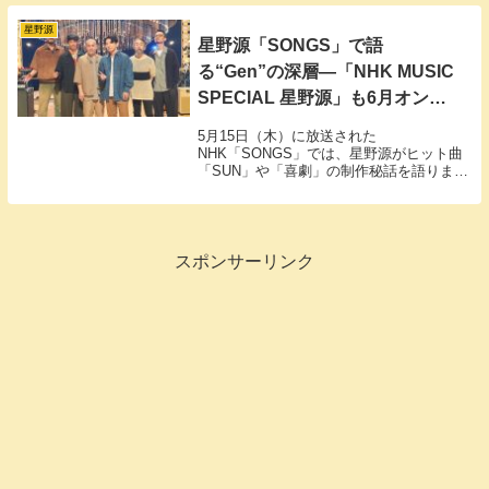
少期から大学時代までのエピソードを独
白。ギターを始めたきっかけや学生時代の
星野源
星野源「SONGS」で語
思い出、そしてファンには馴染み深い愛車
遍歴まで、現在の彼を形作った音楽的ルー
る“Gen”の深層―「NHK MUSIC
ツが詳細に語られています。
SPECIAL 星野源」も6月オンエ
アへ
5月15日（木）に放送された
NHK「SONGS」では、星野源がヒット曲
「SUN」や「喜劇」の制作秘話を語りまし
た。見逃した方は、再放送や配信を要チェ
ック。
スポンサーリンク