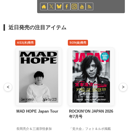
近日発売の注目アイテム
5/29(金)発売
8/26(水)発売
<
>
Tour
ROCKIN’ON JAPAN 2026
禁じ手 アナログ盤
年7月号
加
「党大会」フォト＆ルポ掲載
初回生産限定アナログ盤