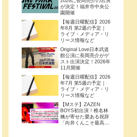
2026に長岡亮介の出演
が決定！福井市中央公
園開催
【毎週日曜配信】2026
年8月 第2週の予定｜
ライブ・メディア・リ
リース情報など
Original Love日本武道
館公演に長岡亮介がゲ
スト出演決定！2026年
11月開催
【毎週日曜配信】2026
年7月 第5週の予定｜
ライブ・メディア・リ
リース情報など
【Mステ】ZAZEN
BOYS初出演！椎名林
檎が寄せた愛ある祝辞
「向井くんこそ最高に
トッポく洒落たパンク
ス」と密接なコラボ史