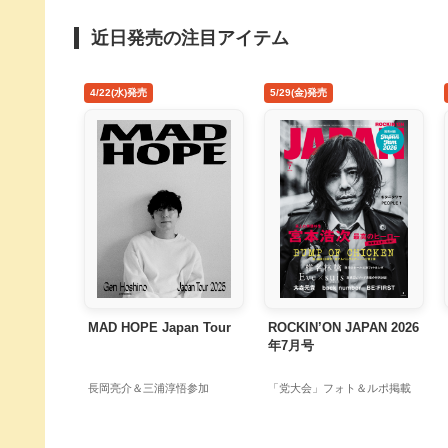
近日発売の注目アイテム
4/22(水)発売
5/29(金)発売
MAD HOPE Japan Tour
ROCKIN’ON JAPAN 2026
年7月号
長岡亮介＆三浦淳悟参加
「党大会」フォト＆ルポ掲載