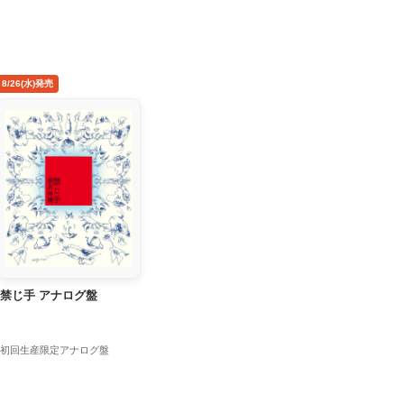
8/26(水)発売
禁じ手 アナログ盤
初回生産限定アナログ盤