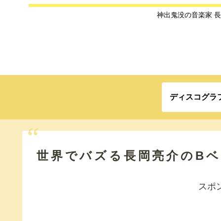
神出鬼没の音楽家 
ディスコグラ
世界でバズる長岡亮介のB
スポ