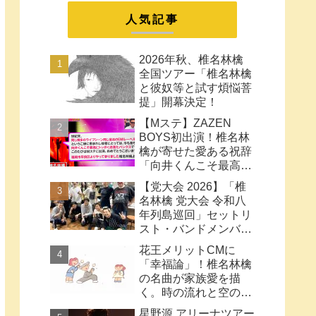
まとめ
人気記事
2026年秋、椎名林檎
全国ツアー「椎名林檎
と彼奴等と試す煩悩菩
提」開幕決定！
【Mステ】ZAZEN
BOYS初出演！椎名林
檎が寄せた愛ある祝辞
「向井くんこそ最高に
トッポく洒落たパンク
【党大会 2026】「椎
ス」と密接なコラボ史
名林檎 党大会 令和八
まとめ
年列島巡回」セットリ
スト・バンドメンバー
など【ネタバレ注意】
花王メリットCMに
「幸福論」！椎名林檎
の名曲が家族愛を描
く。時の流れと空の色
に何も望みはしない様
星野源 アリーナツアー