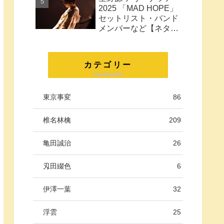
に。
2025 「MAD HOPE」
セットリスト・バンド
メンバーなど【ネタバ
レ注意】
カテゴリー
東京事変
86
椎名林檎
209
亀田誠治
26
刄田綴色
6
伊澤一葉
32
浮雲
25