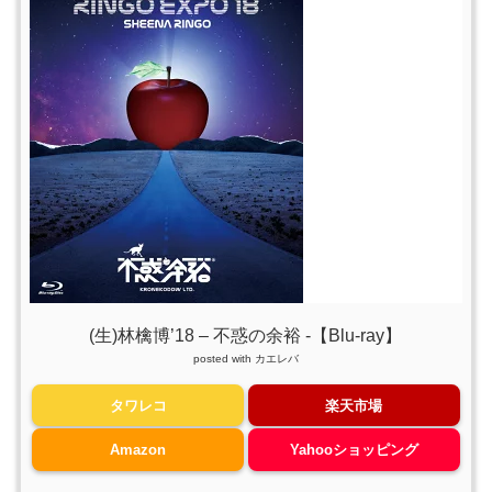
(生)林檎博’18 – 不惑の余裕 -【Blu-ray】
posted with
カエレバ
タワレコ
楽天市場
Amazon
Yahooショッピング