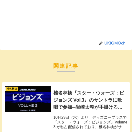
UKIGMOch
関連記事
椎名林檎
椎名林檎『スター・ウォーズ：ビ
ジョンズ Vol.3』のサントラに歌
唱で参加─岩崎太整が手掛ける
「Beyond Countless Worlds of
10月29日（水）より、ディズニープラスで
Truth」配信
『スター・ウォーズ：ビジョンズ』Volume
3 が独占配信されており、椎名林檎がサウ
ンドトラックの歌唱で参加しました。