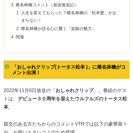
椎名林檎コメント（放送後追記）
人生を変えてもらった？椎名林檎の「松本愛」が止
まらない！
椎名林檎が語る心に響く「楽曲の魅力」
関連
「おしゃれクリップ(トータス松本 )」に椎名林檎がコ
メント出演！
2022年11月6日放送の「
おしゃれクリップ
」。番組のゲス
トは、
デビュー３０周年を迎えたウルフルズのトータス松
本
。
親交のある方たちからのコメントVTRでは以下の豪華面々
が、お祝いとタレコミのため登場。