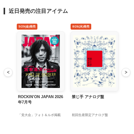
近日発売の注目アイテム
5/29(金)発売
8/26(水)発売
<
>
Tour
ROCKIN’ON JAPAN 2026
禁じ手 アナログ盤
年7月号
加
「党大会」フォト＆ルポ掲載
初回生産限定アナログ盤