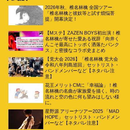
2026年秋、椎名林檎 全国ツアー
「椎名林檎と彼奴等と試す煩悩菩
提」開幕決定！
【Mステ】ZAZEN BOYS初出演！椎
名林檎が寄せた愛ある祝辞「向井く
んこそ最高にトッポく洒落たパンク
ス」と密接なコラボ史まとめ
【党大会 2026】「椎名林檎 党大会
令和八年列島巡回」セットリスト・
バンドメンバーなど【ネタバレ注
意】
花王メリットCMに「幸福論」！椎
名林檎の名曲が家族愛を描く。時の
流れと空の色に何も望みはしない様
に。
星野源 アリーナツアー2025 「MAD
HOPE」 セットリスト・バンドメン
バーなど【ネタバレ注意】