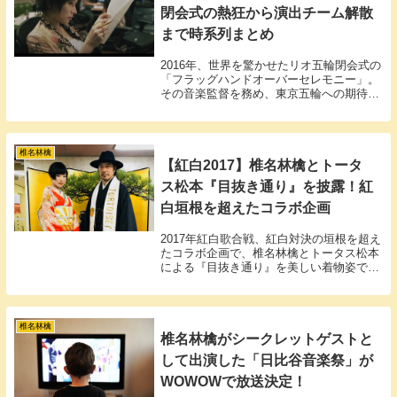
閉会式の熱狂から演出チーム解散
まで時系列まとめ
2016年、世界を驚かせたリオ五輪閉会式の
「フラッグハンドオーバーセレモニー」。
その音楽監督を務め、東京五輪への期待を
一身に背負っていたのが椎名林檎でした。
しかし、そこから2021年の開催に至るまで
の道のりは、当初の輝かしいビジョンとは
裏腹に、演出チームの解散、相次ぐ不祥事
椎名林檎
【紅白2017】椎名林檎とトータ
といった混沌を極めるものとなりました。
ス松本『目抜き通り』を披露！紅
白垣根を超えたコラボ企画
2017年紅白歌合戦、紅白対決の垣根を超え
たコラボ企画で、椎名林檎とトータス松本
による『目抜き通り』を美しい着物姿で披
露しました。
椎名林檎
椎名林檎がシークレットゲストと
して出演した「日比谷音楽祭」が
WOWOWで放送決定！