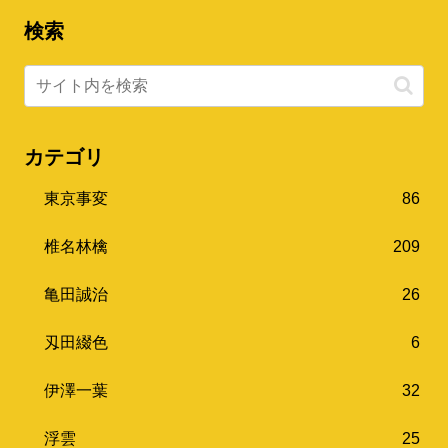
検索
カテゴリ
東京事変
86
椎名林檎
209
亀田誠治
26
刄田綴色
6
伊澤一葉
32
浮雲
25