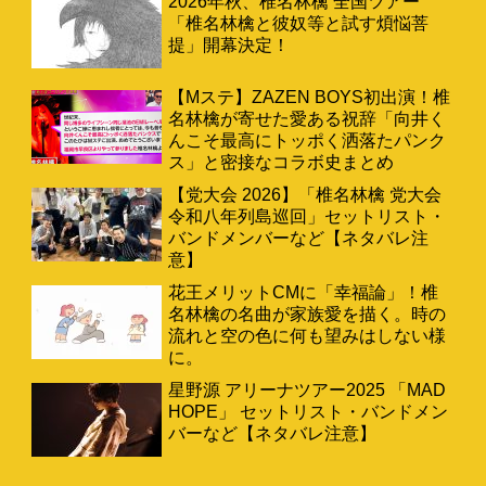
2026年秋、椎名林檎 全国ツアー
「椎名林檎と彼奴等と試す煩悩菩
提」開幕決定！
【Mステ】ZAZEN BOYS初出演！椎
名林檎が寄せた愛ある祝辞「向井く
んこそ最高にトッポく洒落たパンク
ス」と密接なコラボ史まとめ
【党大会 2026】「椎名林檎 党大会
令和八年列島巡回」セットリスト・
バンドメンバーなど【ネタバレ注
意】
花王メリットCMに「幸福論」！椎
名林檎の名曲が家族愛を描く。時の
流れと空の色に何も望みはしない様
に。
星野源 アリーナツアー2025 「MAD
HOPE」 セットリスト・バンドメン
バーなど【ネタバレ注意】