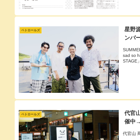
星野源
ペトロールズ
ンバー
SUMME
sad so 
STAG
代官山
ペトロールズ
催中→
代官山 