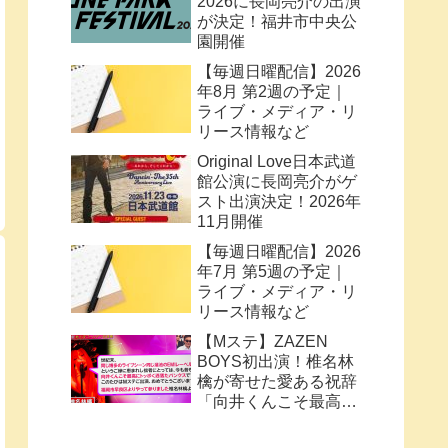
2026に長岡亮介の出演
が決定！福井市中央公
園開催
【毎週日曜配信】2026
年8月 第2週の予定｜
ライブ・メディア・リ
リース情報など
Original Love日本武道
館公演に長岡亮介がゲ
スト出演決定！2026年
11月開催
【毎週日曜配信】2026
年7月 第5週の予定｜
ライブ・メディア・リ
リース情報など
【Mステ】ZAZEN
BOYS初出演！椎名林
檎が寄せた愛ある祝辞
「向井くんこそ最高に
トッポく洒落たパンク
ス」と密接なコラボ史