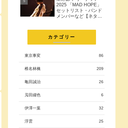
に。
2025 「MAD HOPE」
セットリスト・バンド
メンバーなど【ネタバ
レ注意】
カテゴリー
東京事変
86
椎名林檎
209
亀田誠治
26
刄田綴色
6
伊澤一葉
32
浮雲
25