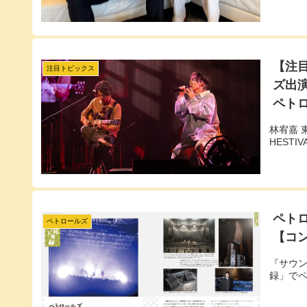
【注
注目トピックス
ズ出演／
ペト
林宥嘉 
HESTI
ペトロ
ペトロールズ
【コ
『サウン
録」で