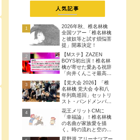
まとめ
人気記事
2026年秋、椎名林檎
全国ツアー「椎名林檎
と彼奴等と試す煩悩菩
提」開幕決定！
【Mステ】ZAZEN
BOYS初出演！椎名林
檎が寄せた愛ある祝辞
「向井くんこそ最高に
トッポく洒落たパンク
【党大会 2026】「椎
ス」と密接なコラボ史
名林檎 党大会 令和八
まとめ
年列島巡回」セットリ
スト・バンドメンバー
など【ネタバレ注意】
花王メリットCMに
「幸福論」！椎名林檎
の名曲が家族愛を描
く。時の流れと空の色
に何も望みはしない様
星野源 アリーナツアー