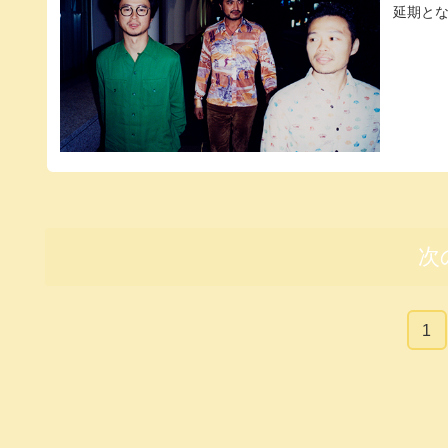
延期とな
次
1