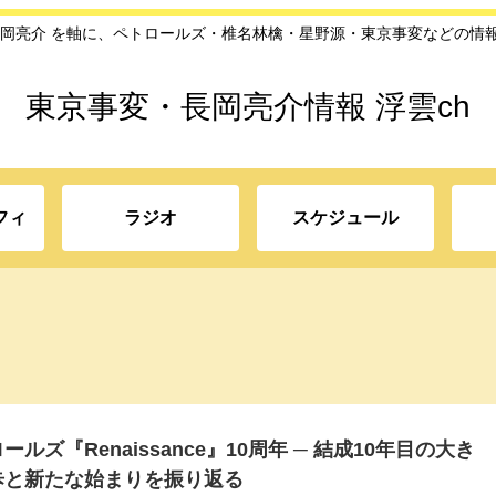
長岡亮介 を軸に、ペトロールズ・椎名林檎・星野源・東京事変などの情
東京事変・長岡亮介情報 浮雲ch
フィ
ラジオ
スケジュール
ールズ『Renaissance』10周年 ─ 結成10年目の大き
歩と新たな始まりを振り返る