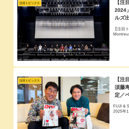
【注目
注目トピックス
2024
ルズ
【注目ト
Montr
【注目
注目トピックス
須藤寿
定／ペ
FUJI 
2025年