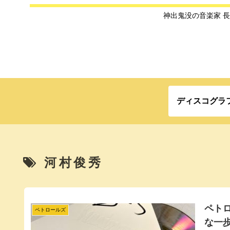
神出鬼没の音楽家 
ディスコグラ
河村俊秀
ペトロ
ペトロールズ
な一