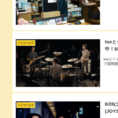
toe
ペトロールズ
中！8
toeとペ
で期間
6/2
ペトロールズ
(JO