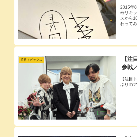
2015
寿リキ
スから1
わって
【注目
注目トピックス
参戦
【注目ト
ぶりの