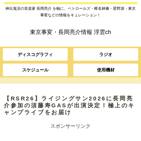
神出鬼没の音楽家 長岡亮介 を軸に、ペトロールズ・椎名林檎・星野源・東京
事変などの情報をキュレーション！
東京事変・長岡亮介情報 浮雲ch
ディスコグラフィ
ラジオ
スケジュール
使用機材
【RSR26】ライジングサン2026に長岡亮
介参加の須藤寿GASが出演決定！極上のキ
ャンプライブをお届け
スポンサーリンク