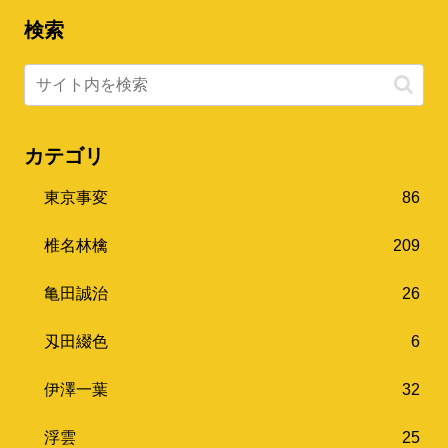
検索
カテゴリ
東京事変
86
椎名林檎
209
亀田誠治
26
刄田綴色
6
伊澤一葉
32
浮雲
25