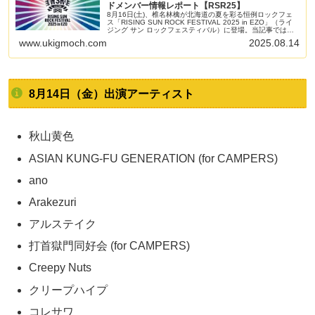
ドメンバー情報レポート【RSR25】
8月16日(土)、椎名林檎が北海道の夏を彩る恒例ロックフェ
ス「RISING SUN ROCK FESTIVAL 2025 in EZO」（ライ
ジング サン ロックフェスティバル）に登場。当記事では当
日のライブレポート、セットリスト（セトリ）、バンドメン
www.ukigmoch.com
2025.08.14
バーなどの情報をまとめます。
8月14日（金）出演アーティスト
秋山黄色
ASIAN KUNG-FU GENERATION (for CAMPERS)
ano
Arakezuri
アルステイク
打首獄門同好会 (for CAMPERS)
Creepy Nuts
クリープハイプ
コレサワ