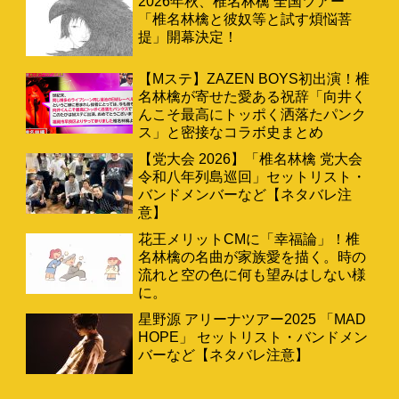
2026年秋、椎名林檎 全国ツアー
「椎名林檎と彼奴等と試す煩悩菩
提」開幕決定！
【Mステ】ZAZEN BOYS初出演！椎
名林檎が寄せた愛ある祝辞「向井く
んこそ最高にトッポく洒落たパンク
ス」と密接なコラボ史まとめ
【党大会 2026】「椎名林檎 党大会
令和八年列島巡回」セットリスト・
バンドメンバーなど【ネタバレ注
意】
花王メリットCMに「幸福論」！椎
名林檎の名曲が家族愛を描く。時の
流れと空の色に何も望みはしない様
に。
星野源 アリーナツアー2025 「MAD
HOPE」 セットリスト・バンドメン
バーなど【ネタバレ注意】