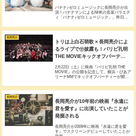
披露
バナナ♪ゼロミュージックに長岡亮介が出
演！バナナマンによるNHKの音楽バラエテ
ィ「バナナ♪ゼロミュージック」。昨日
（2017.02.12）放送分には、長岡亮介が音
楽クイズ出題者として単独出演しました。
椎名林檎や星野源のサポートとして活躍す
る...
長岡亮介
トリは上白石萌歌 × 長岡亮介によ
るライブで㋚披露も！パリピ孔明
THE MOVIEキックオフパーティ
開催
2月22日（土）に映画『パリピ孔明 THE
MOVIE』の公開を記念して、横浜・ぴあア
リーナMMでキックオフパーティーが開催
されました。長岡亮介も出演し、劇中音楽
の一部を披露したほか、キャスト陣による
スペシャルトークも行われました。
長岡亮介
長岡亮介が10年前の映画『永遠に
君を愛す』に出演していたことが
発掘される
長岡亮介が2009年に映画『永遠に君を愛
す』でスクリーンデビューしていたことが