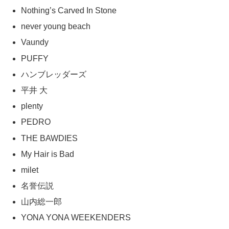
Nothing’s Carved In Stone
never young beach
Vaundy
PUFFY
ハンブレッダーズ
平井 大
plenty
PEDRO
THE BAWDIES
My Hair is Bad
milet
名誉伝説
山内総一郎
YONA YONA WEEKENDERS