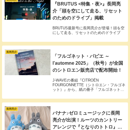
『BRUTUS <特集・夜>』長岡亮
介「頭を空にして走る、リセット
のためのドライブ」掲載
BRUTUS最新号に長岡亮介が登場！頭を空
にして走る、リセットのためのドライブ
長岡亮介
「フルゴネット・パピエ ～
l’automne 2025」（秋号）が全国
のシトロエン販売店で配布開始！
J-WAVEの番組『CITROËN
FOURGONNETTE（シトロエン・フルゴネ
ット）』から、紙の冊子「フルゴネット・
パピエ」の最新号となる2025年 l'automne
バージョンが完成しました。l'automneはフ
ランス語で "秋" を意味します。
長岡亮介
バナナ♪ゼロミュージックに長岡
亮介が出演！ルーツのカントリー
アレンジで『となりのトトロ』を