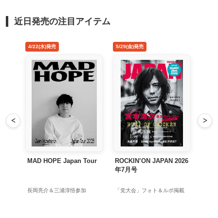
近日発売の注目アイテム
5/29(金)発売
8/26(水)発売
<
>
Tour
ROCKIN’ON JAPAN 2026
禁じ手 アナログ盤
年7月号
加
「党大会」フォト＆ルポ掲載
初回生産限定アナログ盤