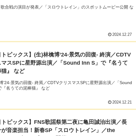
白歌合戦の演目が発表／「スロウトレイン」のスポットムービー公開 な
2024.12.27
トピックス】(生)林檎博’24-景気の回復- 終演／CDTV
マスSPに星野源出演／「Sound Inn S」で『名うて
猫』 など
檎博'24-景気の回復- 終焉／CDTVクリスマスSPに星野源出演／「Sound
S」で『名うての泥棒猫』 など
2024.12.21
目トピックス】FNS歌謡祭第二夜に亀田誠治出演／長
が音楽担当！新春SP「スロウトレイン」／the