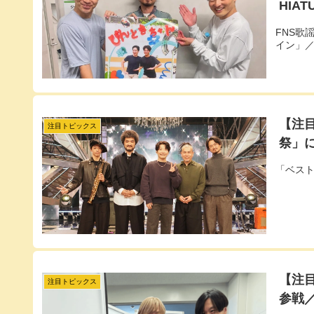
HIA
FNS歌
イン」／
【注
注目トピックス
祭」
「ベスト
【注目
注目トピックス
参戦