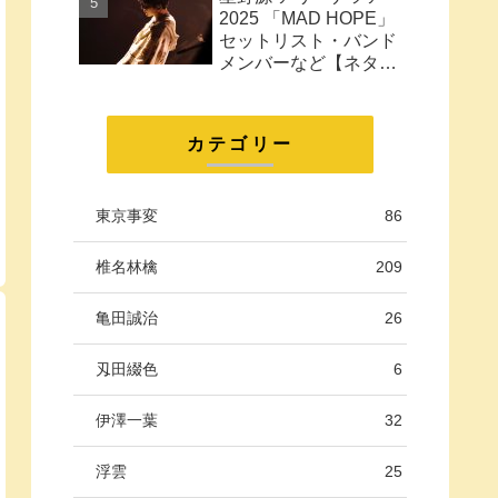
に。
2025 「MAD HOPE」
セットリスト・バンド
メンバーなど【ネタバ
レ注意】
カテゴリー
東京事変
86
椎名林檎
209
亀田誠治
26
刄田綴色
6
伊澤一葉
32
浮雲
25