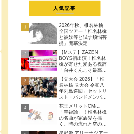
まとめ
人気記事
2026年秋、椎名林檎
全国ツアー「椎名林檎
と彼奴等と試す煩悩菩
提」開幕決定！
【Mステ】ZAZEN
BOYS初出演！椎名林
檎が寄せた愛ある祝辞
「向井くんこそ最高に
トッポく洒落たパンク
【党大会 2026】「椎
ス」と密接なコラボ史
名林檎 党大会 令和八
まとめ
年列島巡回」セットリ
スト・バンドメンバー
など【ネタバレ注意】
花王メリットCMに
「幸福論」！椎名林檎
の名曲が家族愛を描
く。時の流れと空の色
に何も望みはしない様
星野源 アリーナツアー