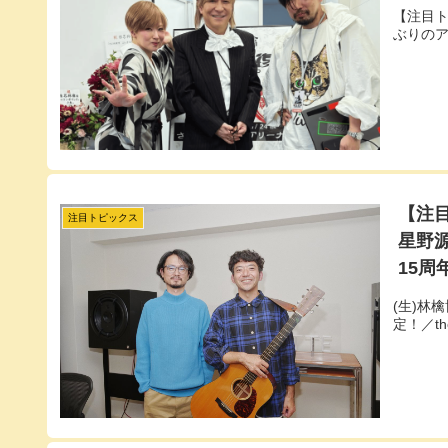
【注目ト
ぶりの
【注目
注目トピックス
星野源
15周
(生)林
定！／t