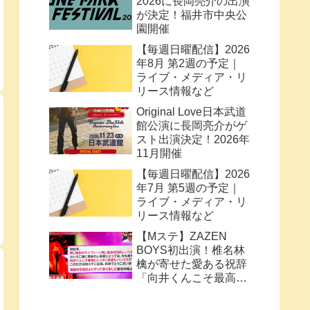
2026に長岡亮介の出演
が決定！福井市中央公
園開催
【毎週日曜配信】2026
年8月 第2週の予定｜
ライブ・メディア・リ
リース情報など
Original Love日本武道
館公演に長岡亮介がゲ
スト出演決定！2026年
11月開催
【毎週日曜配信】2026
年7月 第5週の予定｜
ライブ・メディア・リ
リース情報など
【Mステ】ZAZEN
BOYS初出演！椎名林
檎が寄せた愛ある祝辞
「向井くんこそ最高に
トッポく洒落たパンク
ス」と密接なコラボ史