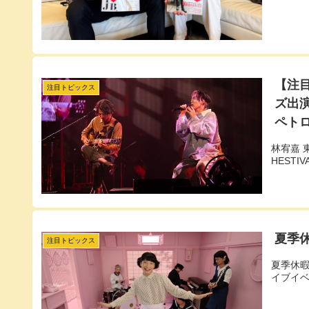
【注
注目トピックス
ズ出演／
ペト
林宥嘉 
HESTI
夏季
注目トピックス
夏季休
イブイ