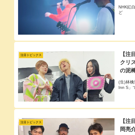
NHK紅
ど
【注目
注目トピックス
クリス
の泥棒
(生)林
Inn 
【注
注目トピックス
岡亮介