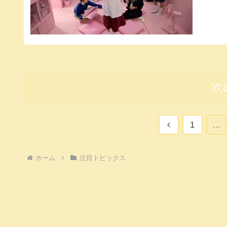
次
前
1
…
へ
ホーム
注目トピックス