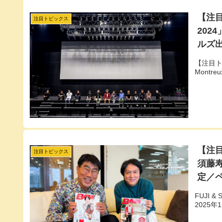
【注目
注目トピックス
2024
ルズ
【注目ト
Montr
【注目
注目トピックス
須藤寿
定／ペ
FUJI 
2025年