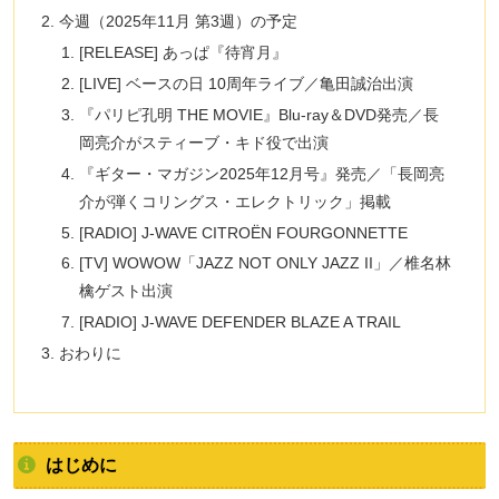
今週（2025年11月 第3週）の予定
[RELEASE] あっぱ『待宵月』
[LIVE] ベースの日 10周年ライブ／亀田誠治出演
『パリピ孔明 THE MOVIE』Blu-ray＆DVD発売／長
岡亮介がスティーブ・キド役で出演
『ギター・マガジン2025年12月号』発売／「長岡亮
介が弾くコリングス・エレクトリック」掲載
[RADIO] J-WAVE CITROËN FOURGONNETTE
[TV] WOWOW「JAZZ NOT ONLY JAZZ II」／椎名林
檎ゲスト出演
[RADIO] J-WAVE DEFENDER BLAZE A TRAIL
おわりに
はじめに