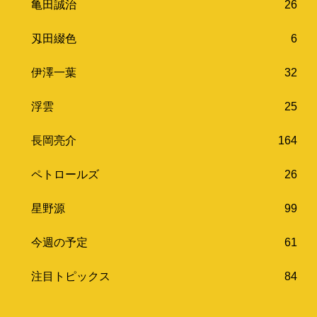
亀田誠治
26
刄田綴色
6
伊澤一葉
32
浮雲
25
長岡亮介
164
ペトロールズ
26
星野源
99
今週の予定
61
注目トピックス
84