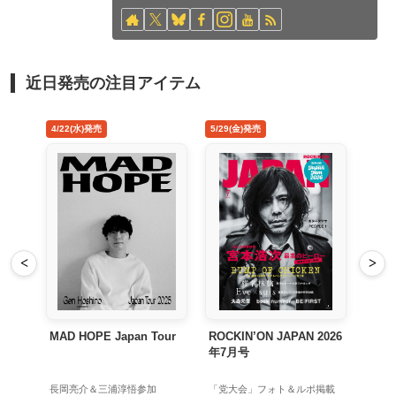
近日発売の注目アイテム
5/29(金)発売
8/26(水)発売
<
>
Tour
ROCKIN’ON JAPAN 2026
禁じ手 アナログ盤
年7月号
加
「党大会」フォト＆ルポ掲載
初回生産限定アナログ盤