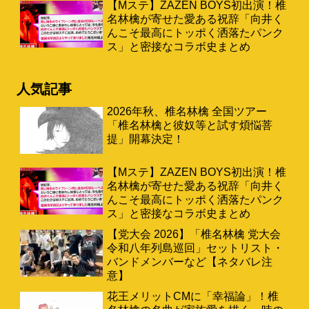
【Mステ】ZAZEN BOYS初出演！椎
名林檎が寄せた愛ある祝辞「向井く
んこそ最高にトッポく洒落たパンク
ス」と密接なコラボ史まとめ
人気記事
2026年秋、椎名林檎 全国ツアー
「椎名林檎と彼奴等と試す煩悩菩
提」開幕決定！
【Mステ】ZAZEN BOYS初出演！椎
名林檎が寄せた愛ある祝辞「向井く
んこそ最高にトッポく洒落たパンク
ス」と密接なコラボ史まとめ
【党大会 2026】「椎名林檎 党大会
令和八年列島巡回」セットリスト・
バンドメンバーなど【ネタバレ注
意】
花王メリットCMに「幸福論」！椎