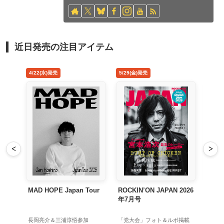
近日発売の注目アイテム
4/22(水)発売
5/29(金)発売
8/26(水
<
>
MAD HOPE Japan Tour
ROCKIN’ON JAPAN 2026
禁じ手
年7月号
長岡亮介＆三浦淳悟参加
「党大会」フォト＆ルポ掲載
初回生