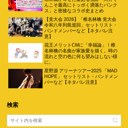
んこそ最高にトッポく洒落たパンク
ス」と密接なコラボ史まとめ
【党大会 2026】「椎名林檎 党大会
令和八年列島巡回」セットリスト・
バンドメンバーなど【ネタバレ注
意】
花王メリットCMに「幸福論」！椎
名林檎の名曲が家族愛を描く。時の
流れと空の色に何も望みはしない様
に。
星野源 アリーナツアー2025 「MAD
HOPE」 セットリスト・バンドメン
バーなど【ネタバレ注意】
検索