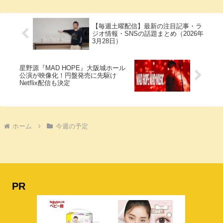
【毎週土曜配信】最新の注目記事・ラ
ジオ情報・SNSの話題まとめ（2026年
3月28日）
星野源『MAD HOPE』大阪城ホール
公演が映像化！円盤発売に先駆け
Netflix配信も決定
ホーム
今週の予定
PR