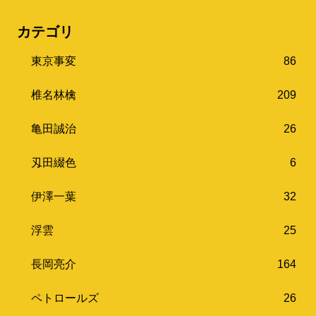
カテゴリ
東京事変
86
椎名林檎
209
亀田誠治
26
刄田綴色
6
伊澤一葉
32
浮雲
25
長岡亮介
164
ペトロールズ
26