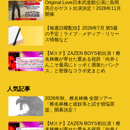
Original Love日本武道館公演に長岡
亮介がゲスト出演決定！2026年11月
開催
【毎週日曜配信】2026年7月 第5週
の予定｜ライブ・メディア・リリー
ス情報など
【Mステ】ZAZEN BOYS初出演！椎
名林檎が寄せた愛ある祝辞「向井く
んこそ最高にトッポく洒落たパンク
ス」と密接なコラボ史まとめ
人気記事
2026年秋、椎名林檎 全国ツアー
「椎名林檎と彼奴等と試す煩悩菩
提」開幕決定！
【Mステ】ZAZEN BOYS初出演！椎
名林檎が寄せた愛ある祝辞「向井く