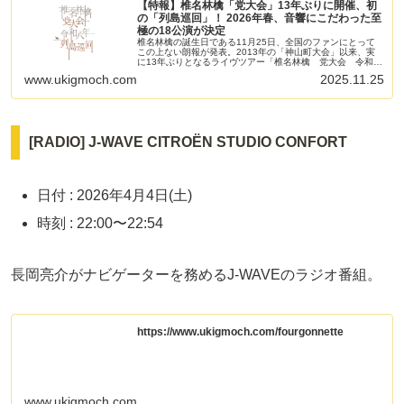
【特報】椎名林檎「党大会」13年ぶりに開催、初
の「列島巡回」！ 2026年春、音響にこだわった至
極の18公演が決定
椎名林檎の誕生日である11月25日、全国のファンにとって
この上ない朗報が発表。2013年の「神山町大会」以来、実
に13年ぶりとなるライヴツアー「椎名林檎 党大会 令和八
年列島巡回」の開催が発表されました。
www.ukigmoch.com
2025.11.25
[RADIO] J-WAVE CITROËN STUDIO CONFORT
日付 : 2026年4月4日(土)
時刻 : 22:00〜22:54
長岡亮介がナビゲーターを務めるJ-WAVEのラジオ番組。
https://www.ukigmoch.com/fourgonnette
www.ukigmoch.com