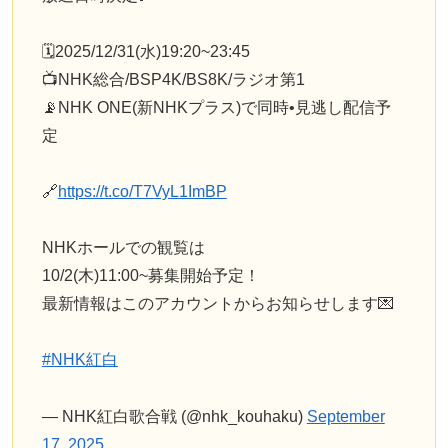
🗓️2025/12/31(水)19:20~23:45
📺NHK総合/BSP4K/BS8K/ラジオ第1
📡NHK ONE(新NHKプラス)で同時•見逃し配信予
定
🔗
https://t.co/T7VyL1ImBP
NHKホールでの観覧は
10/2(木)11:00~募集開始予定！
最新情報はこのアカウントからお知らせします💌
#NHK紅白
— NHK紅白歌合戦 (@nhk_kouhaku)
September
17, 2025