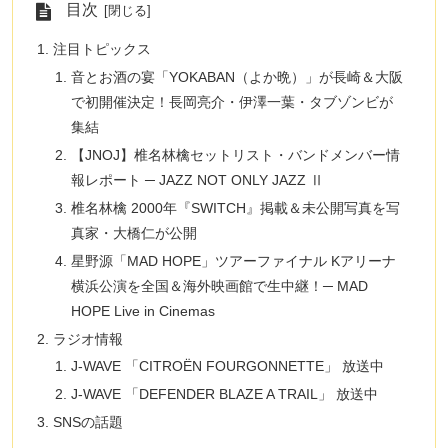
目次
注目トピックス
音とお酒の宴「YOKABAN（よか晩）」が長崎＆大阪
で初開催決定！長岡亮介・伊澤一葉・タブゾンビが
集結
【JNOJ】椎名林檎セットリスト・バンドメンバー情
報レポート ─ JAZZ NOT ONLY JAZZ Ⅱ
椎名林檎 2000年『SWITCH』掲載＆未公開写真を写
真家・大橋仁が公開
星野源「MAD HOPE」ツアーファイナル Kアリーナ
横浜公演を全国＆海外映画館で生中継！─ MAD
HOPE Live in Cinemas
ラジオ情報
J-WAVE 「CITROËN FOURGONNETTE」 放送中
J-WAVE 「DEFENDER BLAZE A TRAIL」 放送中
SNSの話題