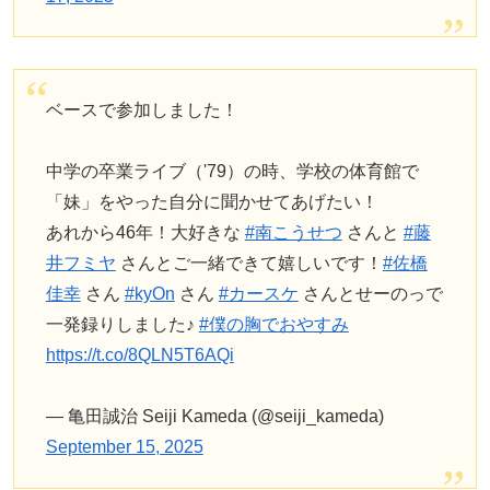
ベースで参加しました！
中学の卒業ライブ（'79）の時、学校の体育館で
「妹」をやった自分に聞かせてあげたい！
あれから46年！大好きな
#南こうせつ
さんと
#藤
井フミヤ
さんとご一緒できて嬉しいです！
#佐橋
佳幸
さん
#kyOn
さん
#カースケ
さんとせーのっで
一発録りしました♪
#僕の胸でおやすみ
https://t.co/8QLN5T6AQi
— 亀田誠治 Seiji Kameda (@seiji_kameda)
September 15, 2025