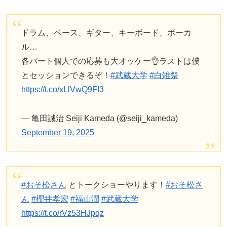
ドラム、ベース、ギター、キーボード、ボーカ
ル…
各パート個人での応募も大オッケー👌ラストは僕
とセッションできるぞ！
#武蔵大学
#白雉祭
https://t.co/xLlVwQ9FI3
— 亀田誠治 Seiji Kameda (@seiji_kameda)
September 19, 2025
#おそ松さん
とトークショーやります！
#おそ松さ
ん
#櫻井孝宏
#福山潤
#武蔵大学
https://t.co/rVz53HJpqz