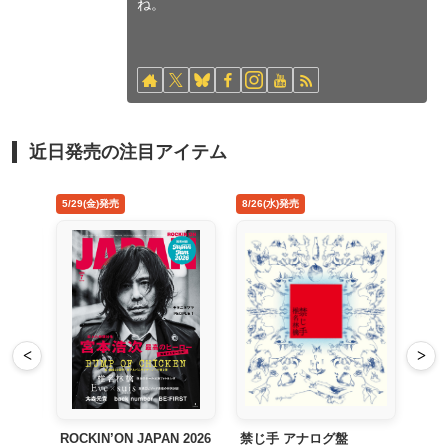
ね。
近日発売の注目アイテム
4/22(水)発売
5/29(金)発売
8/26
<
>
MAD HOPE Japan Tour
ROCKIN’ON JAPAN 2026
禁じ