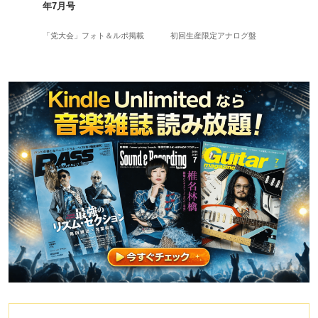
年7月号
長岡亮介＆三浦淳悟参加
「党大会」フォト＆ルポ掲載
初回