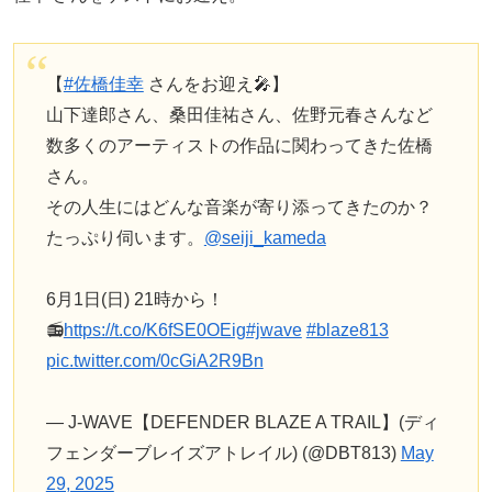
【
#佐橋佳幸
さんをお迎え🎤】
山下達郎さん、桑田佳祐さん、佐野元春さんなど
数多くのアーティストの作品に関わってきた佐橋
さん。
その人生にはどんな音楽が寄り添ってきたのか？
たっぷり伺います。
@seiji_kameda
6月1日(日) 21時から！
📻
https://t.co/K6fSE0OEig
#jwave
#blaze813
pic.twitter.com/0cGiA2R9Bn
— J-WAVE【DEFENDER BLAZE A TRAIL】(ディ
フェンダーブレイズアトレイル) (@DBT813)
May
29, 2025