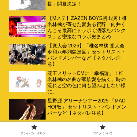
提」開幕決定！
【Mステ】ZAZEN BOYS初出演！椎
名林檎が寄せた愛ある祝辞「向井く
んこそ最高にトッポく洒落たパンク
ス」と密接なコラボ史まとめ
【党大会 2026】「椎名林檎 党大会
令和八年列島巡回」セットリスト・
バンドメンバーなど【ネタバレ注
意】
花王メリットCMに「幸福論」！椎
名林檎の名曲が家族愛を描く。時の
流れと空の色に何も望みはしない様
に。
星野源 アリーナツアー2025 「MAD
HOPE」 セットリスト・バンドメン
バーなど【ネタバレ注意】
プライバシーポリシー
ブログについて