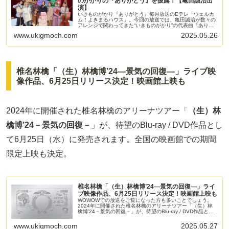
のがかりの『ありがとう』を披露！【亀田誠治出
演】
いきものがかり『ありがとう』毎月放送のEテレ「ウェルカ
ム！よきまるハウス」。今回の放送では、亀田誠治が数々の
アレンジで関わってきた“いきものがかり”の代表曲「ありが
とう」（2010年）が披露されます。心温まるパフォーマン
www.ukigmoch.com
2025.05.26
スに期待が高まります...
椎名林檎「（生）林檎博’24―景気の回復―」ライブ映
像作品、6月25日リリース決定！映画館上映も
2024年に開催された椎名林檎のアリーナツアー「
（生）林
檎博’24－景気の回復－
」が、待望のBlu-ray / DVD作品とし
て6月25日（水）に発売されます。全国の映画館での期間
限定上映も決定。
椎名林檎「（生）林檎博’24―景気の回復―」ライ
ブ映像作品、6月25日リリース決定！映画館上映も
WOWOWでの放送をご覧になった方も多いことでしょう。
2024年に開催された椎名林檎のアリーナツアー「（生）林
檎博’24－景気の回復－」が、待望のBlu-ray / DVD作品とし
て6月25日（水）に発売されます。
www.ukigmoch.com
2025.05.27