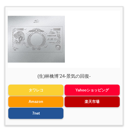
(生)林檎博’24-景気の回復-
タワレコ
Yahooショッピング
Amazon
楽天市場
7net