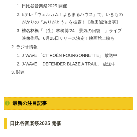
日比谷音楽祭2025 開催
Eテレ「ウェルカム！よきまるハウス」で、いきもの
がかりの『ありがとう』を披露！【亀田誠治出演】
椎名林檎「（生）林檎博’24―景気の回復―」ライブ
映像作品、6月25日リリース決定！映画館上映も
ラジオ情報
J-WAVE 「CITROËN FOURGONNETTE」 放送中
J-WAVE 「DEFENDER BLAZE A TRAIL」 放送中
関連
最新の注目記事
日比谷音楽祭2025 開催