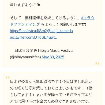
晴れますように🌤
そして、無料開催を継続してけるように、
#クラウ
ドファンディング
もよろしくお願いします👐
https://t.co/svtca4ISm2
@seiji_kameda
pic.twitter.com/DTdSE4uwtL
— 日比谷音楽祭 Hibiya Music Festival
(@hibiyamusicfes)
May 30, 2025
日比谷公園から亀田誠治です！今日は少し肌寒い
ので軽く防寒対策しておくとよいかもです！（僕
もしてます！）また雨が降っている時ライブエリ
アでは周りへの安全のため傘が☂️させないので、