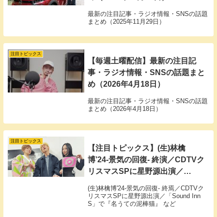
最新の注目記事・ラジオ情報・SNSの話題
まとめ（2025年11月29日）
注目トピックス
【毎週土曜配信】最新の注目記
事・ラジオ情報・SNSの話題まと
め（2026年4月18日）
最新の注目記事・ラジオ情報・SNSの話題
まとめ（2026年4月18日）
注目トピックス
【注目トピックス】(生)林檎
博’24-景気の回復- 終演／CDTVク
リスマスSPに星野源出演／
「Sound Inn S」で『名うての泥
(生)林檎博'24-景気の回復- 終焉／CDTVク
棒猫』 など
リスマスSPに星野源出演／「Sound Inn
S」で『名うての泥棒猫』 など