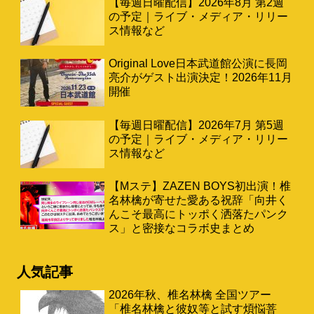
【毎週日曜配信】2026年8月 第2週
の予定｜ライブ・メディア・リリー
ス情報など
Original Love日本武道館公演に長岡
亮介がゲスト出演決定！2026年11月
開催
【毎週日曜配信】2026年7月 第5週
の予定｜ライブ・メディア・リリー
ス情報など
【Mステ】ZAZEN BOYS初出演！椎
名林檎が寄せた愛ある祝辞「向井く
んこそ最高にトッポく洒落たパンク
ス」と密接なコラボ史まとめ
人気記事
2026年秋、椎名林檎 全国ツアー
「椎名林檎と彼奴等と試す煩悩菩