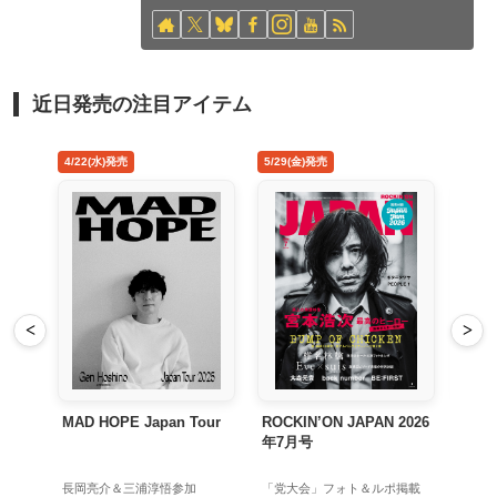
近日発売の注目アイテム
5/29(金)発売
8/26(水)発売
<
>
Tour
ROCKIN’ON JAPAN 2026
禁じ手 アナログ盤
年7月号
加
「党大会」フォト＆ルポ掲載
初回生産限定アナログ盤