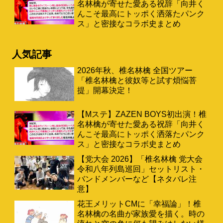
名林檎が寄せた愛ある祝辞「向井く
んこそ最高にトッポく洒落たパンク
ス」と密接なコラボ史まとめ
人気記事
2026年秋、椎名林檎 全国ツアー
「椎名林檎と彼奴等と試す煩悩菩
提」開幕決定！
【Mステ】ZAZEN BOYS初出演！椎
名林檎が寄せた愛ある祝辞「向井く
んこそ最高にトッポく洒落たパンク
ス」と密接なコラボ史まとめ
【党大会 2026】「椎名林檎 党大会
令和八年列島巡回」セットリスト・
バンドメンバーなど【ネタバレ注
意】
花王メリットCMに「幸福論」！椎
名林檎の名曲が家族愛を描く。時の