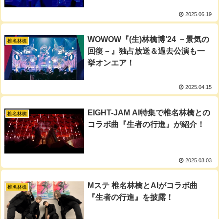
先行公開中
2025.06.19
WOWOW『(生)林檎博’24 －景気の
椎名林檎
回復－』独占放送＆過去公演も一
挙オンエア！
2025.04.15
EIGHT-JAM AI特集で椎名林檎との
椎名林檎
コラボ曲『生者の行進』が紹介！
2025.03.03
Mステ 椎名林檎とAIがコラボ曲
椎名林檎
『生者の行進』を披露！