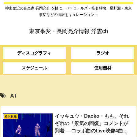
神出鬼没の音楽家 長岡亮介 を軸に、ペトロールズ・椎名林檎・星野源・東京
事変などの情報をキュレーション！
東京事変・長岡亮介情報 浮雲ch
ディスコグラフィ
ラジオ
スケジュール
使用機材
AI
イッキュウ・Daoko・もも、それ
椎名林檎
ぞれの「景気の回復」コメントが
到着──コラボ曲のLive映像4曲が