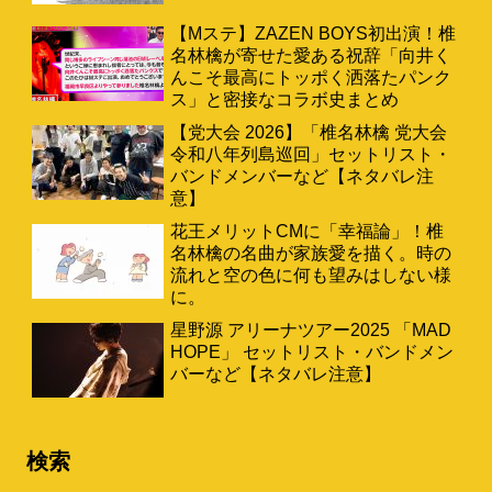
【Mステ】ZAZEN BOYS初出演！椎
名林檎が寄せた愛ある祝辞「向井く
んこそ最高にトッポく洒落たパンク
ス」と密接なコラボ史まとめ
【党大会 2026】「椎名林檎 党大会
令和八年列島巡回」セットリスト・
バンドメンバーなど【ネタバレ注
意】
花王メリットCMに「幸福論」！椎
名林檎の名曲が家族愛を描く。時の
流れと空の色に何も望みはしない様
に。
星野源 アリーナツアー2025 「MAD
HOPE」 セットリスト・バンドメン
バーなど【ネタバレ注意】
検索