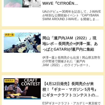
WAVE『CITROËN
FOURGONNETTE』とのコラボ
UAのデビュー30周年を記念して、J-WAVE
が実現
が特別な公開収録イベント『CAPYBARA
SWIM AROUND J-WAVE』を開催しま
す。当日は、UAと親交の深い長岡亮介の
出演が決定。自身がナビゲートする番組
『CITROËN FOURGONNETTE』とのコラ
ボで、ミュージシャン同士の音楽談義が繰
伊澤一葉
岡山「瀬戸内JAM（2022）」現
り広げられます。
地レポ ─ 長岡亮介×伊澤一葉、あ
っぱとGATARIが瀬戸内に集結
伊澤一葉と長岡亮介も出演！岡山県玉野市
の宇野港で開催された「瀬戸内
JAM（2022）」のライブレポート。
長岡亮介
【4月12日発売】長岡亮介が来
校！『ギター・マガジン 5月号』
にギタークラフトコンテストの模
様が掲載
ESPギタークラフト・アカデミー東京校で