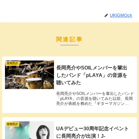
UKIGMOch
関連記事
長岡亮介
長岡亮介やSOILメンバーを輩出
したバンド「pLAYA」の音源を
聴いてみた
長岡亮介やSOILメンバーを輩出したバンド
「pLAYA」の音源を聴いてみた以前、長岡
亮介が表紙を務めた『ギターマガジン
2015年9月号』の中で興味深い部分を発見
しました。交流のあるミュージシャンから
のメッセージコーナーにて、椎名林檎の実
兄...
長岡亮介
UAデビュー30周年記念イベント
に長岡亮介が出演！J-