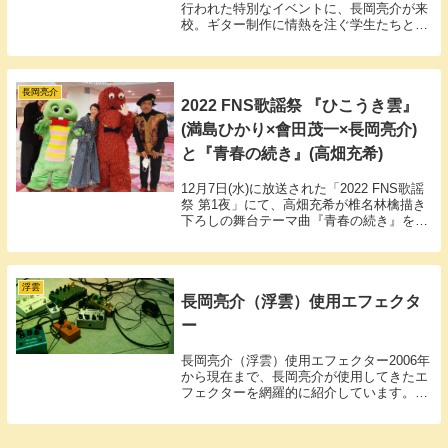
行われた特別なイベントに、長岡亮介が来
校。ギター制作に情熱を注ぐ学生たちと共
に、ギタークラフトコンテストが開催され
ました。
長岡亮介
2022 FNS歌謡祭 『ひこうき雲』
(満島ひかり×會田茂一×長岡亮介)
と『青春の続き』(高畑充希)
12月7日(水)に放送された「2022 FNS歌謡
祭 第1夜」にて、高畑充希が椎名林檎描き
下ろしの舞台テーマ曲『青春の続き』を、
満島ひかりと名ギタリストの二人（會田茂
一✕長岡亮介）による『ひこうき雲』が披
露されました。
浮雲
長岡亮介（浮雲）使用エフェクタ
ー
長岡亮介（浮雲）使用エフェクター2006年
から現在まで、長岡亮介が使用してきたエ
フェクターを網羅的に紹介しています。
『ギター・マガジン』などのコメントも抜
粋し、ペダル選びの参考になる情報を掲載
しています。使用しているギターやアンプ