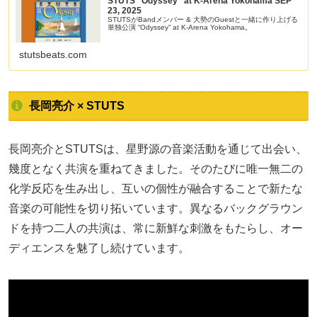
STUTS “Odyssey” at K-Arena Yokohama SEP
23, 2025
STUTSがBandメンバー & 大勢のGuestと一緒に作り上げる
単独公演 “Odyssey” at K-Arena Yokohama。
stutsbeats.com
長岡亮介 × STUTS
長岡亮介とSTUTSは、星野源の音楽活動を通じて出会い、
幾度となく共演を重ねてきました。そのたびに唯一無二の
化学反応を生み出し、互いの個性が融合することで新たな
音楽の可能性を切り拓いています。異なるバックグラウン
ドを持つ二人の共演は、常に新鮮な刺激をもたらし、オー
ディエンスを魅了し続けています。