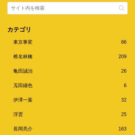
カテゴリ
東京事変
86
椎名林檎
209
亀田誠治
26
刄田綴色
6
伊澤一葉
32
浮雲
25
長岡亮介
163