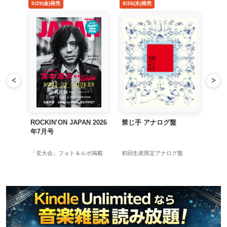
4/22(水)発売
5/29(金)発売
8/26
<
>
MAD HOPE Japan Tour
ROCKIN’ON JAPAN 2026
禁じ
年7月号
長岡亮介＆三浦淳悟参加
「党大会」フォト＆ルポ掲載
初回