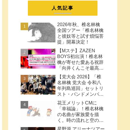
まとめ
人気記事
2026年秋、椎名林檎
全国ツアー「椎名林檎
と彼奴等と試す煩悩菩
提」開幕決定！
【Mステ】ZAZEN
BOYS初出演！椎名林
檎が寄せた愛ある祝辞
「向井くんこそ最高に
トッポく洒落たパンク
【党大会 2026】「椎
ス」と密接なコラボ史
名林檎 党大会 令和八
まとめ
年列島巡回」セットリ
スト・バンドメンバー
など【ネタバレ注意】
花王メリットCMに
「幸福論」！椎名林檎
の名曲が家族愛を描
く。時の流れと空の色
に何も望みはしない様
星野源 アリーナツアー