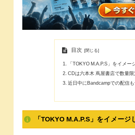
目次
「TOKYO M.A.P.S」をイメージ
CDは六本木 蔦屋書店で数量
近日中にBandcampでの配信
「TOKYO M.A.P.S」をイメージして