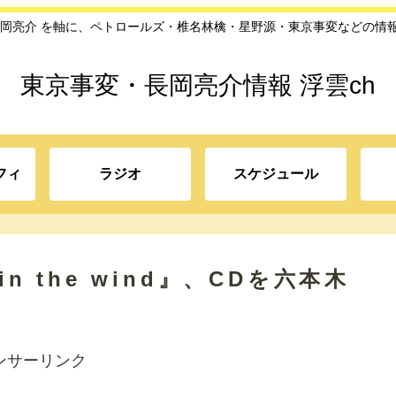
長岡亮介 を軸に、ペトロールズ・椎名林檎・星野源・東京事変などの情
東京事変・長岡亮介情報 浮雲ch
フィ
ラジオ
スケジュール
n the wind』、CDを六本木
ンサーリンク