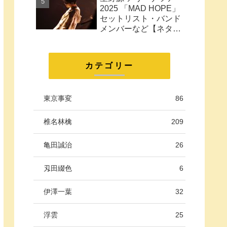
に。
2025 「MAD HOPE」
セットリスト・バンド
メンバーなど【ネタバ
レ注意】
カテゴリー
東京事変
86
椎名林檎
209
亀田誠治
26
刄田綴色
6
伊澤一葉
32
浮雲
25