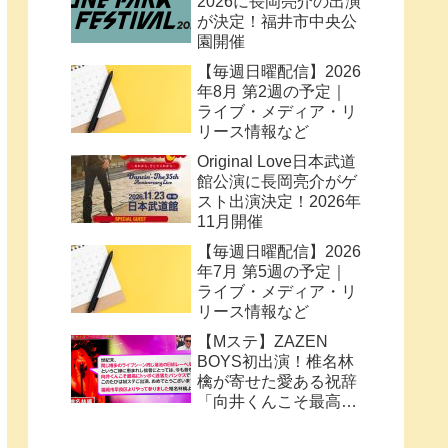
2026に長岡亮介の出演
が決定！福井市中央公
園開催
【毎週日曜配信】2026
年8月 第2週の予定｜
ライブ・メディア・リ
リース情報など
Original Love日本武道
館公演に長岡亮介がゲ
スト出演決定！2026年
11月開催
【毎週日曜配信】2026
年7月 第5週の予定｜
ライブ・メディア・リ
リース情報など
【Mステ】ZAZEN
BOYS初出演！椎名林
檎が寄せた愛ある祝辞
「向井くんこそ最高に
トッポく洒落たパンク
ス」と密接なコラボ史