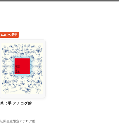
8/26(水)発売
禁じ手 アナログ盤
初回生産限定アナログ盤