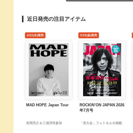
近日発売の注目アイテム
4/22(水)発売
5/29(金)発売
MAD HOPE Japan Tour
ROCKIN’ON JAPAN 2026
年7月号
長岡亮介＆三浦淳悟参加
「党大会」フォト＆ルポ掲載