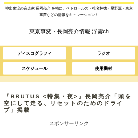
神出鬼没の音楽家 長岡亮介 を軸に、ペトロールズ・椎名林檎・星野源・東京
事変などの情報をキュレーション！
東京事変・長岡亮介情報 浮雲ch
ディスコグラフィ
ラジオ
スケジュール
使用機材
『BRUTUS <特集・夜>』長岡亮介「頭を
空にして走る、リセットのためのドライ
ブ」掲載
スポンサーリンク