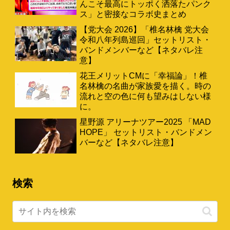
んこそ最高にトッポく洒落たパンク
ス」と密接なコラボ史まとめ
【党大会 2026】「椎名林檎 党大会
令和八年列島巡回」セットリスト・
バンドメンバーなど【ネタバレ注
意】
花王メリットCMに「幸福論」！椎
名林檎の名曲が家族愛を描く。時の
流れと空の色に何も望みはしない様
に。
星野源 アリーナツアー2025 「MAD
HOPE」 セットリスト・バンドメン
バーなど【ネタバレ注意】
検索