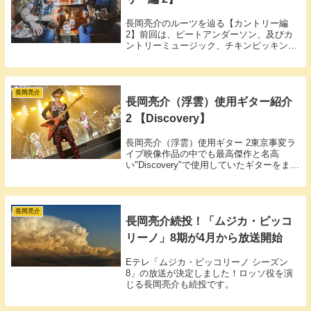
長岡亮介のルーツを辿る【カントリー編
2】前回は、ピートアンダーソン、及びカ
ントリーミュージック、チキンピッキング
について簡単にまとめてみました。今回
は、ルーツとなったアーティストにだけ絞
って紹介していこうと思います。後半には
ルーツのルーツ...
長岡亮介
長岡亮介（浮雲）使用ギター紹介
2 【Discovery】
長岡亮介（浮雲）使用ギター 2東京事変ラ
イブ映像作品の中でも最高傑作と名高
い"Discovery"で使用していたギターをまと
めてみました。Discovery posted with カエ
レバ東京事変 EMI Records Japan 20...
長岡亮介
長岡亮介続投！「ムジカ・ピッコ
リーノ」8期が4月から放送開始
Eテレ「ムジカ・ピッコリーノ シーズン
8」の放送が決定しました！ロッソ役を演
じる長岡亮介も続投です。