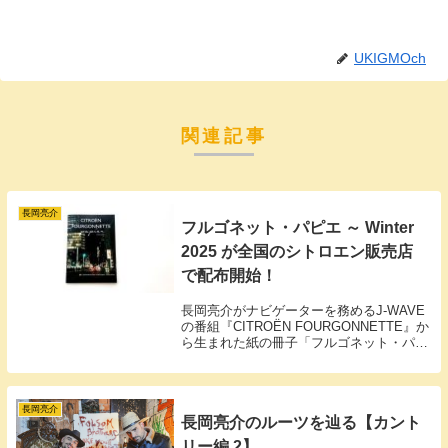
UKIGMOch
関連記事
長岡亮介
フルゴネット・パピエ ～ Winter
2025 が全国のシトロエン販売店
で配布開始！
長岡亮介がナビゲーターを務めるJ-WAVE
の番組『CITROËN FOURGONNETTE』か
ら生まれた紙の冊子「フルゴネット・パピ
エ」の最新号、Winter 2025バージョンがつ
いに完成！
長岡亮介
長岡亮介のルーツを辿る【カント
リー編 2】