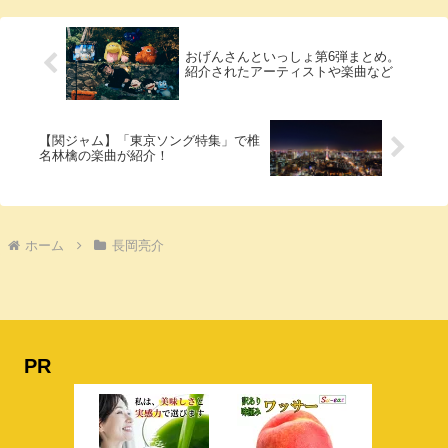
おげんさんといっしょ第6弾まとめ。
紹介されたアーティストや楽曲など
【関ジャム】「東京ソング特集」で椎
名林檎の楽曲が紹介！
ホーム
長岡亮介
PR