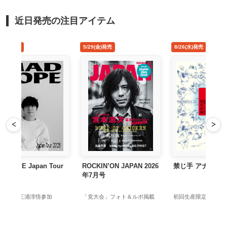
近日発売の注目アイテム
5/29(金)発売
8/26(水)発売
<
>
Tour
ROCKIN’ON JAPAN 2026
禁じ手 アナログ盤
年7月号
加
「党大会」フォト＆ルポ掲載
初回生産限定アナログ盤