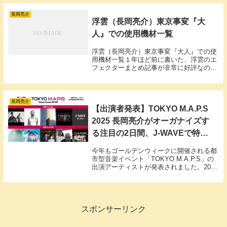
長岡亮介
浮雲（長岡亮介）東京事変『大
人』での使用機材一覧
浮雲（長岡亮介）東京事変『大人』での使
用機材一覧１年ほど前に書いた、浮雲のエ
フェクターまとめ記事が非常に好評なの
で、数回に分けて機材を細かく紹介してみ
ようとおもいます。今回は、事変加入初期
の『大人』の頃に使用していた機材です。
長岡亮介
【出演者発表】TOKYO M.A.P.S
2025 長岡亮介がオーガナイズす
る注目の2日間、J-WAVEで特別
番組もオンエア
今年もゴールデンウィークに開催される都
市型音楽イベント「TOKYO M.A.P.S」の
出演アーティストが発表されました。2025
年のプログラム・オーガナイザーは、ペト
ロールズの長岡亮介。ジャンルを超えた音
楽の出会いを楽しめる貴重な機会となりそ
うです。
スポンサーリンク