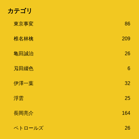
カテゴリ
東京事変
86
椎名林檎
209
亀田誠治
26
刄田綴色
6
伊澤一葉
32
浮雲
25
長岡亮介
164
ペトロールズ
26