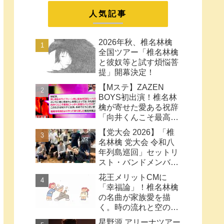
まとめ
人気記事
2026年秋、椎名林檎
全国ツアー「椎名林檎
と彼奴等と試す煩悩菩
提」開幕決定！
【Mステ】ZAZEN
BOYS初出演！椎名林
檎が寄せた愛ある祝辞
「向井くんこそ最高に
トッポく洒落たパンク
【党大会 2026】「椎
ス」と密接なコラボ史
名林檎 党大会 令和八
まとめ
年列島巡回」セットリ
スト・バンドメンバー
など【ネタバレ注意】
花王メリットCMに
「幸福論」！椎名林檎
の名曲が家族愛を描
く。時の流れと空の色
に何も望みはしない様
星野源 アリーナツアー