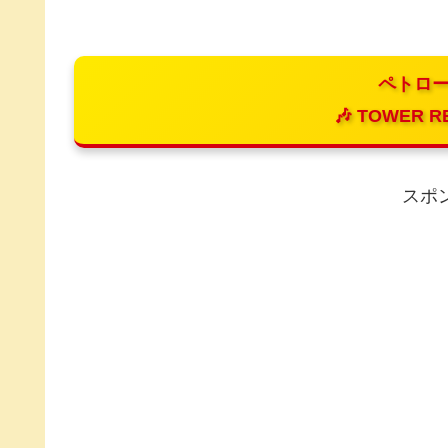
ペトロー
🎶 TOWER R
スポ