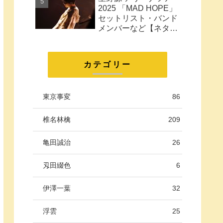
に。
2025 「MAD HOPE」
セットリスト・バンド
メンバーなど【ネタバ
レ注意】
カテゴリー
東京事変
86
椎名林檎
209
亀田誠治
26
刄田綴色
6
伊澤一葉
32
浮雲
25