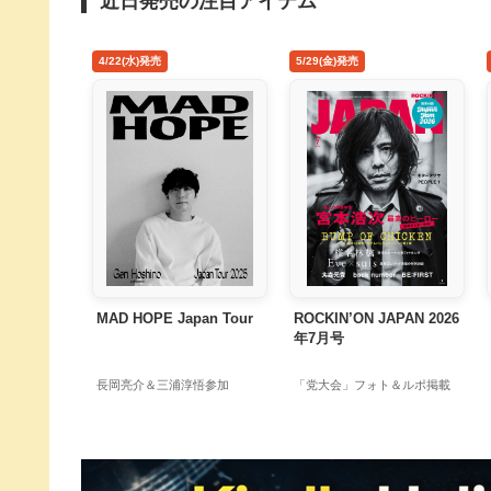
近日発売の注目アイテム
4/22(水)発売
5/29(金)発売
MAD HOPE Japan Tour
ROCKIN’ON JAPAN 2026
年7月号
長岡亮介＆三浦淳悟参加
「党大会」フォト＆ルポ掲載