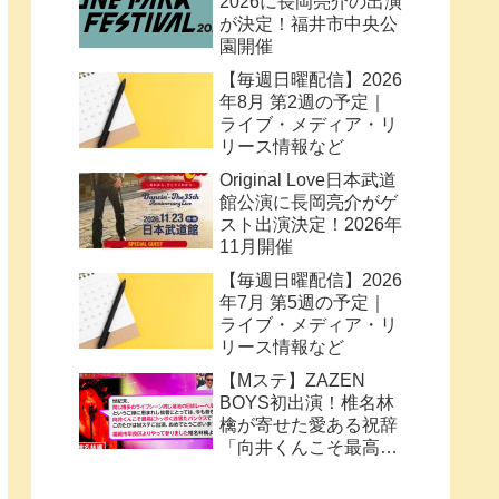
2026に長岡亮介の出演
が決定！福井市中央公
園開催
【毎週日曜配信】2026
年8月 第2週の予定｜
ライブ・メディア・リ
リース情報など
Original Love日本武道
館公演に長岡亮介がゲ
スト出演決定！2026年
11月開催
【毎週日曜配信】2026
年7月 第5週の予定｜
ライブ・メディア・リ
リース情報など
【Mステ】ZAZEN
BOYS初出演！椎名林
檎が寄せた愛ある祝辞
「向井くんこそ最高に
トッポく洒落たパンク
ス」と密接なコラボ史