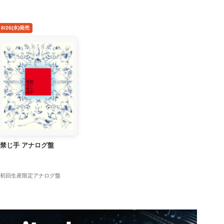
8/26(水)発売
禁じ手 アナログ盤
初回生産限定アナログ盤