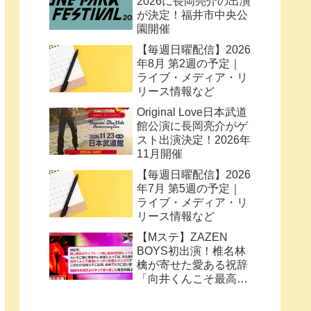
2026に長岡亮介の出演
が決定！福井市中央公
園開催
【毎週日曜配信】2026
年8月 第2週の予定｜
ライブ・メディア・リ
リース情報など
Original Love日本武道
館公演に長岡亮介がゲ
スト出演決定！2026年
11月開催
【毎週日曜配信】2026
年7月 第5週の予定｜
ライブ・メディア・リ
リース情報など
【Mステ】ZAZEN
BOYS初出演！椎名林
檎が寄せた愛ある祝辞
「向井くんこそ最高に
トッポく洒落たパンク
ス」と密接なコラボ史