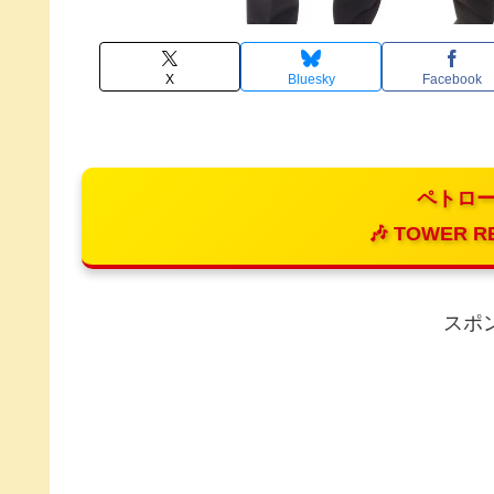
X
Bluesky
Facebook
ペトロー
🎶 TOWER R
スポ