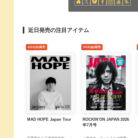
近日発売の注目アイテム
4/22(水)発売
5/29(金)発売
MAD HOPE Japan Tour
ROCKIN’ON JAPAN 2026
年7月号
長岡亮介＆三浦淳悟参加
「党大会」フォト＆ルポ掲載