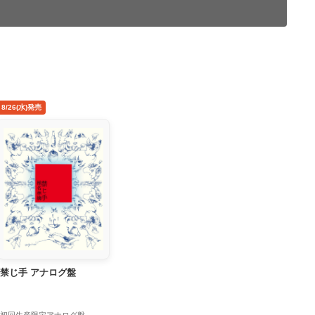
8/26(水)発売
禁じ手 アナログ盤
初回生産限定アナログ盤