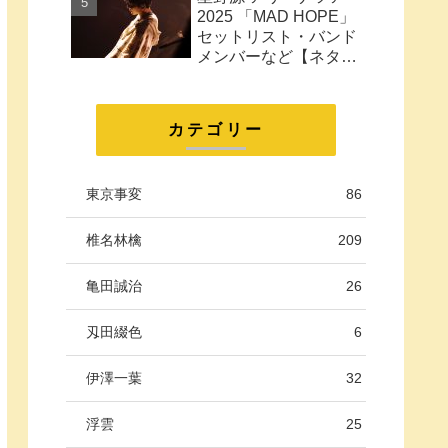
に。
2025 「MAD HOPE」
セットリスト・バンド
メンバーなど【ネタバ
レ注意】
カテゴリー
東京事変
86
椎名林檎
209
亀田誠治
26
刄田綴色
6
伊澤一葉
32
浮雲
25