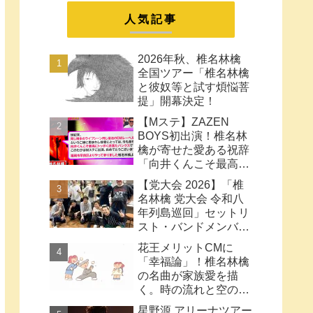
まとめ
人気記事
2026年秋、椎名林檎
全国ツアー「椎名林檎
と彼奴等と試す煩悩菩
提」開幕決定！
【Mステ】ZAZEN
BOYS初出演！椎名林
檎が寄せた愛ある祝辞
「向井くんこそ最高に
トッポく洒落たパンク
【党大会 2026】「椎
ス」と密接なコラボ史
名林檎 党大会 令和八
まとめ
年列島巡回」セットリ
スト・バンドメンバー
など【ネタバレ注意】
花王メリットCMに
「幸福論」！椎名林檎
の名曲が家族愛を描
く。時の流れと空の色
に何も望みはしない様
星野源 アリーナツアー