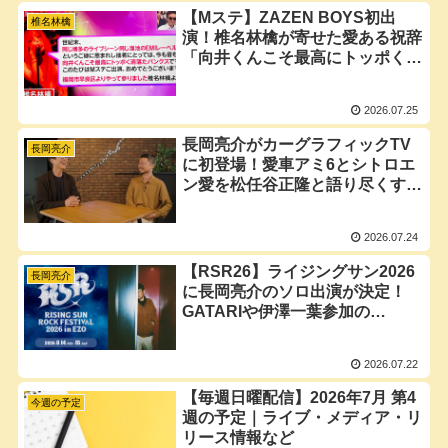
【Mステ】ZAZEN BOYS初出
椎名林檎
演！椎名林檎が寄せた愛ある祝辞
「向井くんこそ最高にトッポく洒
落たパンクス」と密接なコラボ史
まとめ
2026.07.25
長岡亮介がカーグラフィックTV
長岡亮介
に初登場！愛車アミ6とシトロエ
ン愛を松任谷正隆と語り尽くす特
別回【7月30日放送】
2026.07.24
【RSR26】ライジングサン2026
長岡亮介
に長岡亮介のソロ出演が決定！
GATARIや伊澤一葉参加の
KATSINA SESSION含め見逃せ
ない2日間に
2026.07.22
【毎週日曜配信】2026年7月 第4
今週の予定
週の予定｜ライブ・メディア・リ
リース情報など