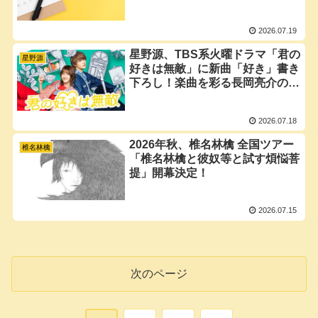
2026.07.19
星野源、TBS系火曜ドラマ「君の
星野源
好きは無敵」に新曲「好き」書き
下ろし！楽曲を彩る長岡亮介の甘
いギターサウンドも必聴
2026.07.18
2026年秋、椎名林檎 全国ツアー
椎名林檎
「椎名林檎と彼奴等と試す煩悩菩
提」開幕決定！
2026.07.15
次のページ