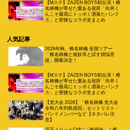
【Mステ】ZAZEN BOYS初出演！椎
名林檎が寄せた愛ある祝辞「向井く
んこそ最高にトッポく洒落たパンク
ス」と密接なコラボ史まとめ
人気記事
2026年秋、椎名林檎 全国ツアー
「椎名林檎と彼奴等と試す煩悩菩
提」開幕決定！
【Mステ】ZAZEN BOYS初出演！椎
名林檎が寄せた愛ある祝辞「向井く
んこそ最高にトッポく洒落たパンク
ス」と密接なコラボ史まとめ
【党大会 2026】「椎名林檎 党大会
令和八年列島巡回」セットリスト・
バンドメンバーなど【ネタバレ注
意】
花王メリットCMに「幸福論」！椎