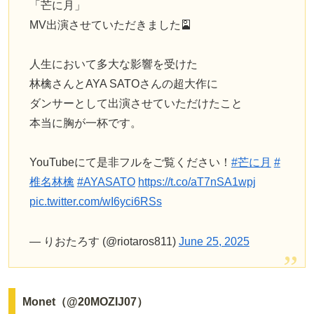
「芒に月」
MV出演させていただきました🎴
人生において多大な影響を受けた
林檎さんとAYA SATOさんの超大作に
ダンサーとして出演させていただけたこと
本当に胸が一杯です。
YouTubeにて是非フルをご覧ください！
#芒に月
#
椎名林檎
#AYASATO
https://t.co/aT7nSA1wpj
pic.twitter.com/wI6yci6RSs
— りおたろす (@riotaros811)
June 25, 2025
Monet（@20MOZIJ07）