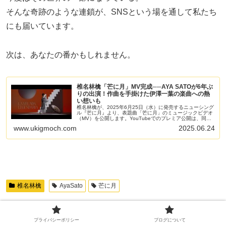
そんな奇跡のような連鎖が、SNSという場を通して私たち
にも届いています。
次は、あなたの番かもしれません。
椎名林檎「芒に月」MV完成──AYA SATOが6年ぶ
りの出演！作曲を手掛けた伊澤一葉の楽曲への熱
い想いも
椎名林檎が、2025年6月25日（水）に発売するニューシング
ル『芒に月』より、表題曲「芒に月」のミュージックビデオ
（MV）を公開します。YouTubeでのプレミア公開は、同日
午前0時からスタート予定です。
www.ukigmoch.com
2025.06.24
椎名林檎
AyaSato
芒に月
シェアする
プライバシーポリシー
ブログについて