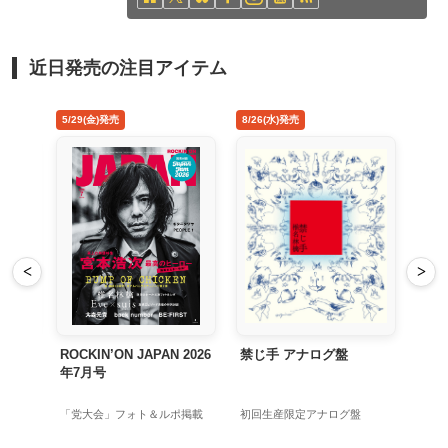
近日発売の注目アイテム
5/29(金)発売
8/26(水)発売
<
>
Tour
ROCKIN’ON JAPAN 2026
禁じ手 アナログ盤
年7月号
加
「党大会」フォト＆ルポ掲載
初回生産限定アナログ盤