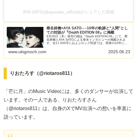
AYA SATO(@ayasato_official)がシェアした投稿
椎名林檎×AYA SATO──10年の軌跡と“人間”とし
ての対談が『Depth EDITION 08』に掲載
6月26日（木）発売の雑誌『Depth EDITION 08』にて、椎
名林檎とAYA SATOによる巻末インタビューが掲載されま
す。全17,000字におよぶロング対談では、両者の10年にわ
たる関係性や、芸術観、そして「人間としての椎名林檎と
AYA SATO」に迫る深い内容となっています。
www.ukigmoch.com
2025.06.23
りおたろす（@riotaros811）
「芒に月」のMusic Videoには、多くのダンサーが出演して
います。その一人である、りおたろすさん
（@riotaros811）は、自身のXでMV出演への想いを率直に
語っています。