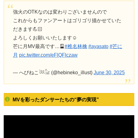
強火のOTKなのは変わりございませんので
これからもファンアートはゴリゴリ描かせていた
だきます💪🏻
よろしくお願いいたします☺️
芒に月MV最高です…🎴
#椎名林檎
#ayasato
#芒に
月
pic.twitter.com/eFlQFlczaw
— へびねこ𓆙𓃠 (@hebineko_illust)
June 30, 2025
MVを彩ったダンサーたちの“夢の実現”