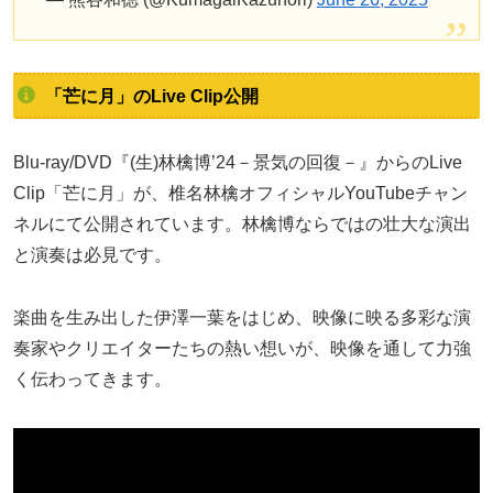
「芒に月」のLive Clip公開
Blu-ray/DVD『(生)林檎博’24－景気の回復－』からのLive
Clip「芒に月」が、椎名林檎オフィシャルYouTubeチャン
ネルにて公開されています。林檎博ならではの壮大な演出
と演奏は必見です。
楽曲を生み出した伊澤一葉をはじめ、映像に映る多彩な演
奏家やクリエイターたちの熱い想いが、映像を通して力強
く伝わってきます。