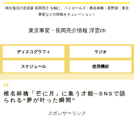
神出鬼没の音楽家 長岡亮介 を軸に、ペトロールズ・椎名林檎・星野源・東京
事変などの情報をキュレーション！
東京事変・長岡亮介情報 浮雲ch
ディスコグラフィ
ラジオ
スケジュール
使用機材
椎名林檎「芒に月」に集う才能─SNSで語
られる“夢が叶った瞬間”
スポンサーリンク