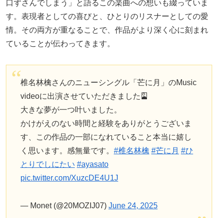
口ずさんでしまう」と語るこの楽曲への想いも綴っていま
す。表現者としての喜びと、ひとりのリスナーとしての愛
情。その両方が重なることで、作品がより深く心に刻まれ
ていることが伝わってきます。
椎名林檎さんのニューシングル「芒に月」のMusic
videoに出演させていただきました🎴
大きな夢が一つ叶いました。
かけがえのない時間と経験をありがとうございま
す、この作品の一部になれていること本当に嬉し
く思います。感無量です。
#椎名林檎
#芒に月
#ひ
とりでしにたい
#ayasato
pic.twitter.com/XuzcDE4U1J
— Monet (@20MOZIJ07)
June 24, 2025